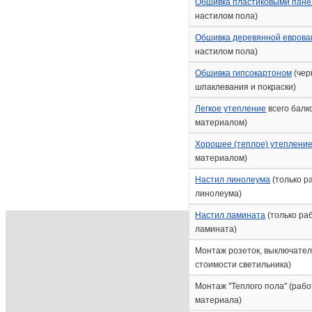
Обшивка пластиковыми пане
настилом пола)
Обшивка деревянной еврова
настилом пола)
Обшивка гипсокартоном
(чер
шпаклевания и покраски)
Легкое утепление
всего балк
материалом)
Хорошее (теплое) утепление
материалом)
Настил линолеума
(только р
линолеума)
Настил ламината
(только ра
ламината)
Монтаж розеток, выключателя
стоимости светильника)
Монтаж "Теплого пола" (рабо
материала)