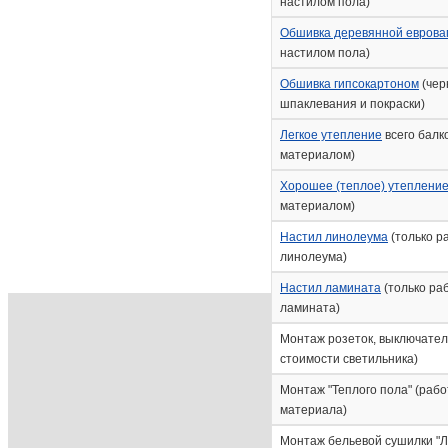
настилом пола)
Обшивка деревянной еврова
настилом пола)
Обшивка гипсокартоном
(чер
шпаклевания и покраски)
Легкое утепление
всего балк
материалом)
Хорошее (теплое) утепление
материалом)
Настил линолеума
(только р
линолеума)
Настил ламината
(только ра
ламината)
Монтаж розеток, выключателя
стоимости светильника)
Монтаж "Теплого пола" (рабо
материала)
Монтаж бельевой сушилки "Ли