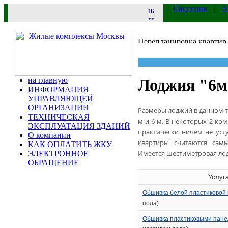
Лицензии
|
А
на главную
Лоджия "6м"
ИНФОРМАЦИЯ
УПРАВЛЯЮЩЕЙ
ОРГАНИЗАЦИИ
Размеры лоджий в данном ти
ТЕХНИЧЕСКАЯ
м и 6 м. В некоторых 2-ко
ЭКСПЛУАТАЦИЯ ЗДАНИЙ
практически ничем не уст
О компании
квартиры считаются сам
КАК ОПЛАТИТЬ ЖКУ
Имеется шестиметровая лод
ЭЛЕКТРОННОЕ
ОБРАЩЕНИЕ
Услуг
Обшивка белой пластиковой 
пола)
Обшивка пластиковыми пане