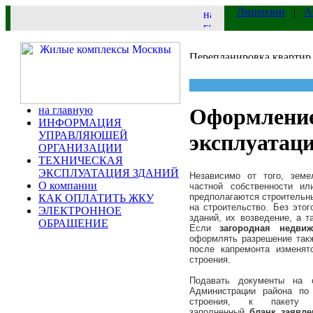
Лицензии
|
А
на главную
Оформление
ИНФОРМАЦИЯ
УПРАВЛЯЮЩЕЙ
эксплуатац
ОРГАНИЗАЦИИ
ТЕХНИЧЕСКАЯ
ЭКСПЛУАТАЦИЯ ЗДАНИЙ
Независимо от того, зем
О компании
частной собственности и
предполагаются строительн
КАК ОПЛАТИТЬ ЖКУ
на строительство. Без это
ЭЛЕКТРОННОЕ
зданий, их возведение, а т
ОБРАЩЕНИЕ
Если
загородная недвиж
оформлять разрешение такж
после капремонта изменятс
строения.
Подавать документы на 
Администрации района по
строения, к пакету о
заполненный
бланк заявле