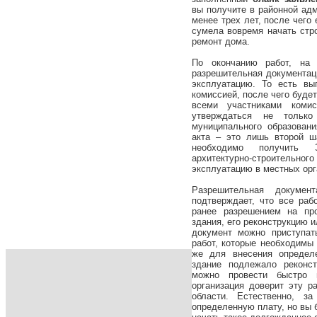
вы получите в районной адм
менее трех лет, после чего
сумела вовремя начать стр
ремонт дома.
По окончанию работ, на
разрешительная документац
эксплуатацию. То есть вы
комиссией, после чего буде
всеми участниками коми
утверждаться не тольк
муниципального образован
акта – это лишь второй ш
необходимо получить З
архитектурно-строительно
эксплуатацию в местных орг
Разрешительная докуме
подтверждает, что все ра
ранее разрешением на пр
здания, его реконструкцию 
документ можно приступа
работ, которые необходимы 
же для внесения определ
здание подлежало реконс
можно провести быстро 
организация доверит эту р
области. Естественно, з
определенную плату, но вы 