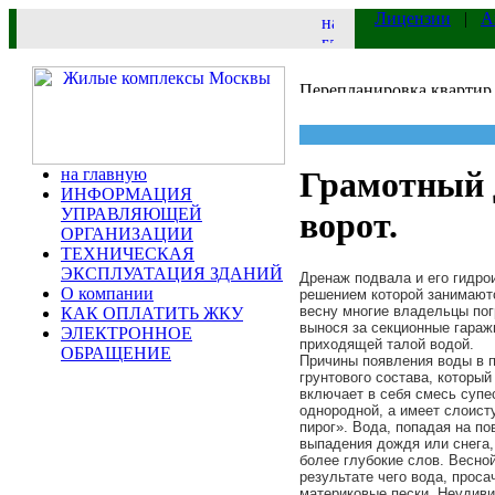
Лицензии
|
А
на главную
Грамотный 
ИНФОРМАЦИЯ
УПРАВЛЯЮЩЕЙ
ворот.
ОРГАНИЗАЦИИ
ТЕХНИЧЕСКАЯ
ЭКСПЛУАТАЦИЯ ЗДАНИЙ
Дренаж подвала и его гидр
О компании
решением которой занимаютс
весну многие владельцы пог
КАК ОПЛАТИТЬ ЖКУ
вынося за
секционные гараж
ЭЛЕКТРОННОЕ
приходящей талой водой.
ОБРАЩЕНИЕ
Причины появления воды в п
грунтового состава, который
включает в себя смесь супе
однородной, а имеет слоист
пирог». Вода, попадая на по
выпадения дождя или снега, 
более глубокие слов. Весной
результате чего вода, проса
материковые пески. Неудивит