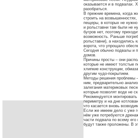
оказывается и в подвалах. Х
разобраться.
В прежние времена, когда ж
строить на возвышенностях, 
пещеры, в которых не нужно
и
рольставни
там были не ну
бугров нет, поэтому приходи
возможность. Раньше погреб
рольставни), а находились к
ворота, что упрощало обесп
Сегодня обычно подвалы и п
домов.
Причины просты – они расп
которые не имеют толстые п
хлипкие конструкции, обма
другим чудо-покрытием.
Методы решения проблемы – 
ним, предварительно анализ
залегания материковых пес
которые позволят воде не с
Рекомендуется монтировать 
периметру и на дне котлова
что касается вновь возводи
Если же имеем дело с уже г
нём уже потребуются дрена
части подвала по всему его 
будут также проложены. В 