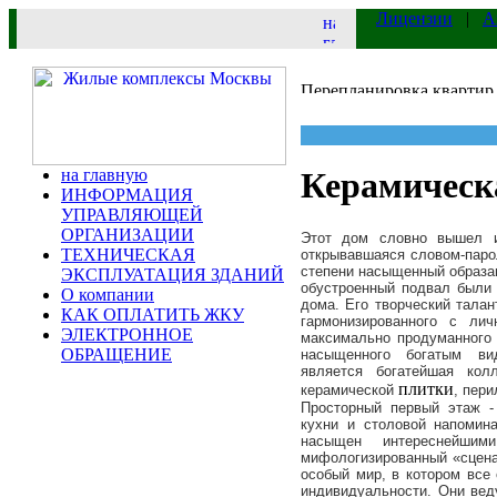
Лицензии
|
А
на главную
Керамическ
ИНФОРМАЦИЯ
УПРАВЛЯЮЩЕЙ
ОРГАНИЗАЦИИ
Этот дом словно вышел и
ТЕХНИЧЕСКАЯ
открывавшаяся словом-паро
степени насыщенный образам
ЭКСПЛУАТАЦИЯ ЗДАНИЙ
обустроенный подвал были 
О компании
дома. Его творческий тала
КАК ОПЛАТИТЬ ЖКУ
гармонизированного с лич
ЭЛЕКТРОННОЕ
максимально продуманного 
ОБРАЩЕНИЕ
насыщенного богатым ви
является богатейшая кол
плитки
керамической
, пери
Просторный первый этаж - 
кухни и столовой напомин
насыщен интереснейшим
мифологизированный «сценар
особый мир, в котором вс
индивидуальности. Они вед