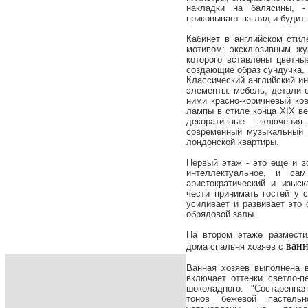
накладки на балясины, -
приковывает взгляд и будит
Кабинет в английском стил
мотивом: эксклюзивным жу
которого вставлены цветны
создающие образ сундучка,
Классический английский и
элементы: мебель, детали 
ними красно-коричневый ко
лампы в стиле конца XIX ве
декоративные включени
современный музыкальный 
лондонской квартиры.
Первый этаж - это еще и з
интеллектуальное, и са
аристократический и изыс
чести принимать гостей у
усиливает и развивает это
обрядовой залы.
На втором этаже размести
ван
дома спальня хозяев с
Ванная хозяев выполнена 
включает оттенки светло-п
шоколадного. "Состаренна
тонов бежевой пастель