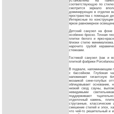
установлены на панел
соответствующую по стилю
смотрится зеркало впо
доминирующих в отделке в
пространства с помощью де
Интересные по конструкции
яркое равномерное освещен
Детский санузел на фоне 
особенно броско. Точная ге
плитки белого и ярко-красн
близки стилю минимализма.
нарочито грубой керамич
стежками.
Гостевой санузел (как и 
плиткой фабрики Porcelanos
В подвале, напоминающем п
с бассейном. Глубокая ч
напоминает гигантскую бо
мозаикой сине-голубых от
облицовывает основание, 
низкий свод сауны, вылож
невидимыми светильника
поддерживают тщательн
отделочный камень, плит
струганные, классические
смешение стилей и эпох, ха
что чей-то решительный и 