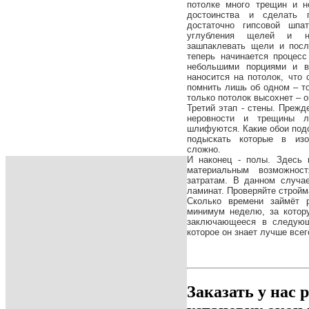
потолке много трещин и н
достоинства и сделать 
достаточно гипсовой шпа
углубления щелей и на
зашпаклевать щели и посл
теперь начинается процесс
небольшими порциями и в
наносится на потолок, что
помнить лишь об одном – т
только потолок высохнет – 
Третий этап - стены. Прежд
неровности и трещины л
шлифуются. Какие обои подо
подыскать которые в изо
сложно.
И наконец - полы. Здесь 
материальным возможнос
затратам. В данном случа
ламинат. Проверяйте стройм
Сколько времени займёт 
минимум неделю, за котор
заключающееся в следующ
которое он знает лучше всег
Заказать у нас 