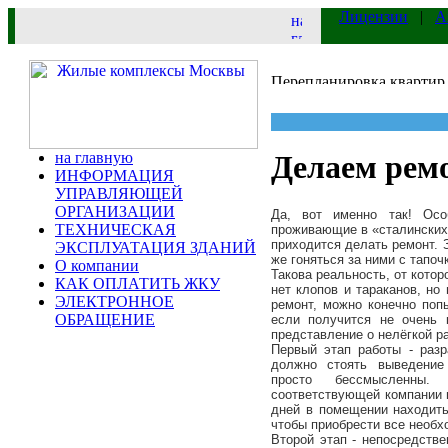
Лицензии
|
А
на главную
Делаем ремо
ИНФОРМАЦИЯ
УПРАВЛЯЮЩЕЙ
ОРГАНИЗАЦИИ
Да, вот именно так! Осо
ТЕХНИЧЕСКАЯ
проживающие в «сталинских
приходится делать ремонт. 
ЭКСПЛУАТАЦИЯ ЗДАНИЙ
же гоняться за ними с тапоч
О компании
Такова реальность, от котор
КАК ОПЛАТИТЬ ЖКУ
нет клопов и тараканов, но
ЭЛЕКТРОННОЕ
ремонт, можно конечно поп
ОБРАЩЕНИЕ
если получится не очень 
представление о нелёгкой р
Первый этап работы - разр
должно стоять
выведение
просто бессмысленны.
соответствующей компании и
дней в помещении находить
чтобы приобрести все необ
Второй этап - непосредстве