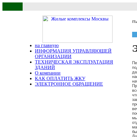
на главную
Э
ИНФОРМАЦИЯ УПРАВЛЯЮЩЕЙ
ОРГАНИЗАЦИИ
ТЕХНИЧЕСКАЯ ЭКСПЛУАТАЦИЯ
Пе
ЗДАНИЙ
по
да
О компании
на
КАК ОПЛАТИТЬ ЖКУ
на
ЭЛЕКТРОННОЕ ОБРАЩЕНИЕ
Пр
вс
чт
за
пр
ве
по
мы
от
ма
бы
До