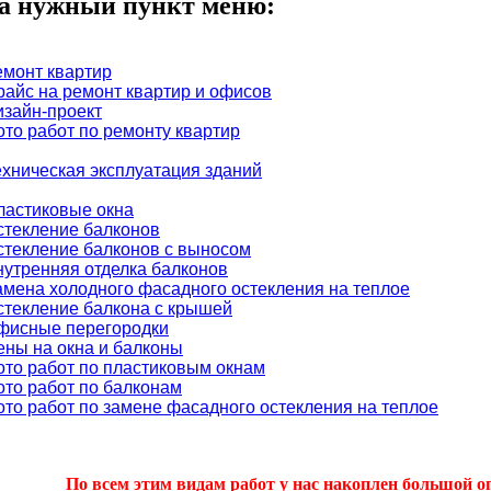
а нужный пункт меню:
емонт квартир
райс на ремонт квартир и офисов
изайн-проект
ото работ по ремонту квартир
ехническая эксплуатация зданий
ластиковые окна
стекление балконов
стекление балконов с выносом
нутренняя отделка балконов
амена холодного фасадного остекления на теплое
стекление балкона с крышей
фисные перегородки
ены на окна и балконы
ото работ по пластиковым окнам
ото работ по балконам
ото работ по замене фасадного остекления на теплое
По всем этим видам работ у нас накоплен большой о