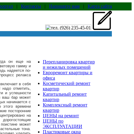
портал
|
Контакты
|
Напишите нам
|
Карта сайта
огда он еще на
Перепланировка квартир
ветовую гамму и
и нежилых помещений
едь надеется по-
Евроремонт квартиры и
процесс релакса
офиса
Косметический ремонт
 включает в себя
 надо отметить,
квартир
ти и успешности
Капитальный ремонт
и ваш бар может
квартир
дых начинается с
Комплексный ремонт
о этого времени
квартир
кие посторонние
нцентрировано на
ЦЕНЫ на ремонт
 дорогостоящие
ЦЕНЫ по
 поистине может
ЭКСПЛУАТАЦИИ
пастельные тона.
Пластиковые окна
бходимо уделить