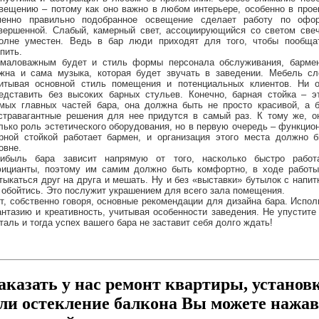
вещению – потому как оно важно в любом интерьере, особенно в прое
енно правильно подобранное освещение сделает работу по офо
вершенной. Слабый, камерный свет, ассоциирующийся со светом свеч
олне уместен. Ведь в бар люди приходят для того, чтобы пообщат
пить.
маловажным будет и стиль формы персонала обслуживания, бармен
жна и сама музыка, которая будет звучать в заведении. Мебель сл
итывая основной стиль помещения и потенциальных клиентов. Ни 
едставить без высоких барных стульев. Конечно, барная стойка – э
мых главных частей бара, она должна быть не просто красивой, а б
стравагантные решения для нее придутся в самый раз. К тому же, о
лько роль эстетического оборудования, но в первую очередь – функцио
рной стойкой работает бармен, и организация этого места должно 
овне.
ибыль бара зависит напрямую от того, насколько быстро рабо
ицианты, поэтому им самим должно быть комфортно, в ходе работ
тыкаться друг на друга и мешать. Ну и без «выставки» бутылок с напит
 обойтись. Это послужит украшением для всего зала помещения.
т, собственно говоря, основные рекомендации для дизайна бара. Испо
нтазию и креативность, учитывая особенности заведения. Не упустит
таль и тогда успех вашего бара не заставит себя долго ждать!
аказать у нас ремонт квартиры, установ
ли остекление балкона Вы можете нажав