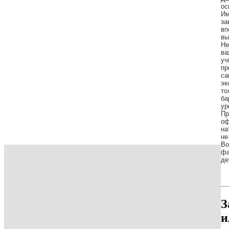
ос
Им
за
вп
вы
Не
ва
уч
пр
са
эк
то
ба
ур
Пр
оф
на
не
Во
фа
де
З
и