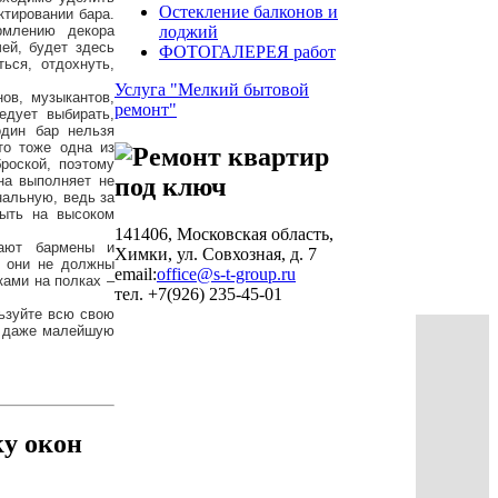
Остекление балконов и
ктировании бара.
рмлению декора
лоджий
ей, будет здесь
ФОТОГАЛЕРЕЯ работ
ься, отдохнуть,
Услуга "Мелкий бытовой
ов, музыкантов,
ремонт"
едует выбирать,
один бар нельзя
то тоже одна из
роской, поэтому
на выполняет не
нальную, ведь за
быть на высоком
141406, Московская область,
тают бармены и
Химки, ул. Совхозная, д. 7
ы они не должны
email:
office@s-t-group.ru
ками на полках –
тел. +7(926) 235-45-01
льзуйте всю свою
е даже малейшую
ку окон