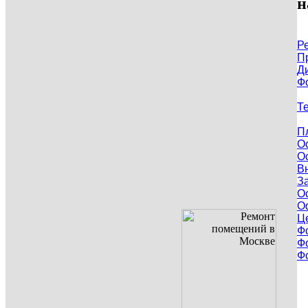
н
Р
П
Д
Ф
Т
П
О
О
В
З
О
О
Ц
Ф
Ф
Ф