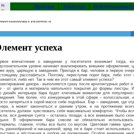
Лицензии
|
Аналитика
|
Информационный 
лемент успеха
рвое впечатление о заведении у посетителя возникает тогда, к
дсознательном уровне начинает анализировать внешнее оформление, ц
же ауру, царящую в заведении. Приходя в бар, человек в первую очер
стоящему расслабиться. Поэтому, переступив порог бара, либо этот 
чинается, либо нет. Так в чем же этот самый элемент успеха?
оектирование декора - выполняется сразу после архитектурных работ и
е - от цвета и материала напольного покрытия до формы люстры. И
о
дизайн интерьера бара
будет ключевым моментом для популярнос
ведения. Тем более, что конкуренция в этой сфере – колоссальная, 
осто затеряться в серой массе себе подобных. Бар – заведение, где от
чера, а может закончиться и ранним утром, и на протяжении всег
сетитель должен чувствовать себя максимально комфортно. Чтобы вся
сли, вся дневная суета – остались позади, а все внимание было ско
дыхе. В оформлении бара совсем не обязательно использовать
териалы, главное, чтобы все было со вкусом. Цветовая гамма здесь
ть разнообразной и насыщенной, вряд ли в баре стоит использовать 
пустима и абстракция в любом ее проявлении. Особое внимание нео