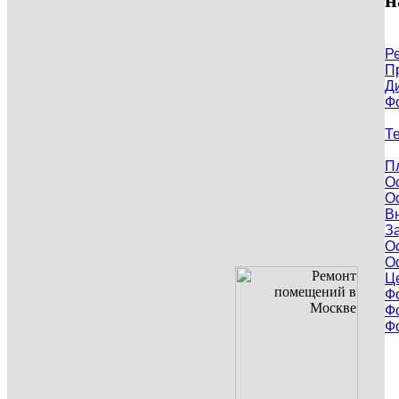
н
Р
П
Д
Ф
Т
П
О
О
В
З
О
О
Ц
Ф
Ф
Ф