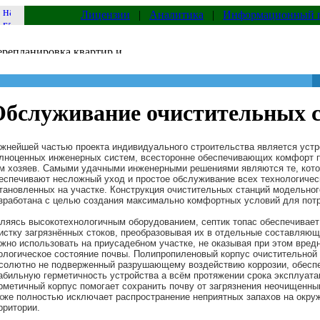
Лицензии
|
Аналитика
|
Информационный 
Обслуживание очистительных
жнейшей частью проекта индивидуального строительства является устр
лноценных инженерных систем, всесторонне обеспечивающих комфорт
м хозяев. Самыми удачными инженерными решениями являются те, кот
еспечивают несложный уход и простое обслуживание всех технологичес
тановленных на участке. Конструкция очистительных станций модельно
зработана с целью создания максимально комфортных условий для потр
ляясь высокотехнологичным оборудованием, септик топас обеспечивает
истку загрязнённых стоков, преобразовывая их в отдельные составляющ
жно использовать на приусадебном участке, не оказывая при этом вред
ологическое состояние почвы. Полипропиленовый корпус очистительной 
солютно не подверженный разрушающему воздействию коррозии, обесп
абильную герметичность устройства а всём протяжении срока эксплуата
рметичный корпус помогает сохранить почву от загрязнения неочищенны
кже полностью исключает распространение неприятных запахов на окр
рритории.