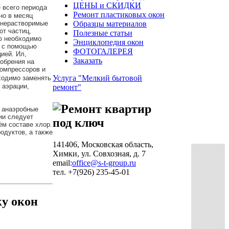
ЦЕНЫ и СКИДКИ
е всего периода
Ремонт пластиковых окон
но в месяц
 нерастворимые
Образцы материалов
от частиц,
Полезные статьи
ью необходимо
Энциклопедия окон
т с помощью
ФОТОГАЛЕРЕЯ
ией. Ил,
Заказать
добрения на
компрессоров и
Услуга "Мелкий бытовой
ходимо заменять
 аэрации,
ремонт"
е анаэробные
ии следует
ём составе хлор.
одуктов, а также
141406, Московская область,
Химки, ул. Совхозная, д. 7
email:
office@s-t-group.ru
тел. +7(926) 235-45-01
ку окон