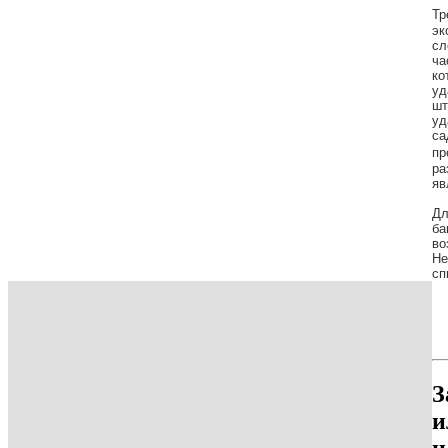
Тр
эк
сл
ча
ко
уд
шт
уд
са
пр
ра
яв
Дл
ба
во
Не
сп
З
и