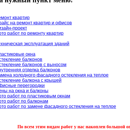
а нужный пункт меню:
емонт квартир
райс на ремонт квартир и офисов
изайн-проект
ото работ по ремонту квартир
ехническая эксплуатация зданий
ластиковые окна
стекление балконов
стекление балконов с выносом
нутренняя отделка балконов
амена холодного фасадного остекления на теплое
стекление балкона с крышей
фисные перегородки
ены на окна и балконы
ото работ по пластиковым окнам
ото работ по балконам
ото работ по замене фасадного остекления на теплое
По всем этим видам работ у нас накоплен большой о