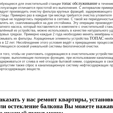
топас обслуживание
ебующееся для очистительной станции
в течени
сплуатации отличается простотой его выполнения. С интервалом пример
едует производить очистку фильтра крупных фракций, задерживающего
стицы. Примерно раз в каждые три месяца требуется очистка уловителя 
торые не подверглись переработке в септике. С такой же периодичност
алять ил, скапливающийся на дне отстойника. Эту операцию производя
атного насоса, который поставляется в комплекте с очистительной станц
алённый из устройства, можно использовать в качестве натурального у
довых грядках. Примерно каждые 2 года необходимо менять мембраны 
ТОПАС
омывать их фильтры. Аэрационные элементы устройства
необ
з в 12 лет. Несоблюдение этого условия ведёт к прекращению процессов
ляющихся основой уникальной системы биологической очистки.
я того, чтобы не уничтожить содержащиеся в очистительном устройств
ктерии, выполняющие полезную функцию, при использовании канализац
здерживаться от слива в неё отходов бытовой химии, содержащих в сво
допустим также сброс в канализационную систему нефтесодержащих пр
иртосодержащих веществ.
аказать у нас ремонт квартиры, установ
ли остекление балкона Вы можете нажав