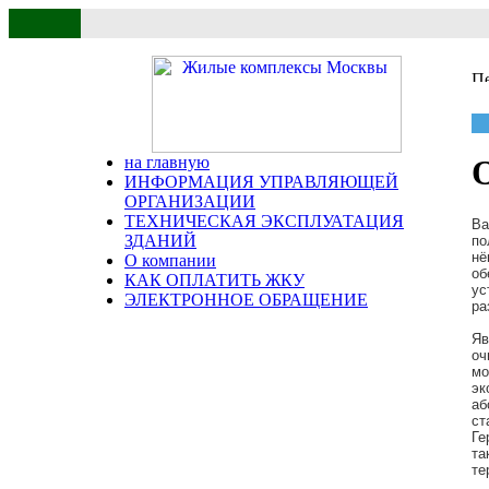
на главную
ИНФОРМАЦИЯ УПРАВЛЯЮЩЕЙ
ОРГАНИЗАЦИИ
ТЕХНИЧЕСКАЯ ЭКСПЛУАТАЦИЯ
Ва
ЗДАНИЙ
по
нё
О компании
об
КАК ОПЛАТИТЬ ЖКУ
ус
ЭЛЕКТРОННОЕ ОБРАЩЕНИЕ
ра
Яв
оч
мо
эк
аб
ст
Ге
та
те