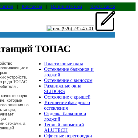
портал
|
Контакты
|
Напишите нам
|
Карта сайта
 станций ТОПАС
ойство
Пластиковые окна
 проживающих в
Остекление балконов и
орые
лоджий
ких устройств,
Остекление с выносом
го ряда ТОПАС
Раздвижные окна
ебителя .
SLIDORS
 качественную
Остекление с крышей
ие, которые
Утепление фасадного
ного влияния на
остекления
станции,
Отделка балконов и
ечивает
ции.
лоджий
ми стоками, а
Теплый алюминий
ужающей
ALUTECH
Офисные перегородки