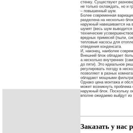
стенку. Существуют разнови
не только охлаждать, но и г
– повышенный шум.
Более современная вариация
разделена на несколько блок
наружный навешивается на 
шумят (весь шум выводится 
технические усовершенствов
вредных примесей (пыли, сиг
тепловые насосы для отопл
отведения конденсата.
И, наконец, наиболее совре
Внешний блок обладает бол
а несколько внутренних (с
до пяти). Это идеальное ре
регулировать погоду в неск
позволяют в разных комната
обладают мощными фильтра
Однако цена монтажа и обсл
может возникнуть проблема
наружный блок. Поскольку он
вполне ожидаемо выйдут из 
Заказать у нас 