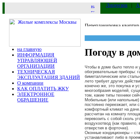
Лицензии
|
А
на главную
Погоду в до
ИНФОРМАЦИЯ
УПРАВЛЯЮЩЕЙ
ОРГАНИЗАЦИИ
Чтобы в доме было тепло и 
ТЕХНИЧЕСКАЯ
обогревательные приборы:
г
биметаллические или сталь
ЭКСПЛУАТАЦИЯ ЗДАНИЙ
лето требует других действ
О компании
конечно же, это покупка и у
КАК ОПЛАТИТЬ ЖКУ
многообразия моделей, суще
ЭЛЕКТРОННОЕ
том, какие типы техники сей
ОБРАЩЕНИЕ
Мобильные (или напольные) 
постоянно переезжает, или с
комфортный климат на даче. 
рассчитан на комнату площа
перевозить с собой сколь уг
воздухоотвод (как правило, 
отверстия в форточке).
Оконные кондиционеры – ста
устанавливают либо в проем