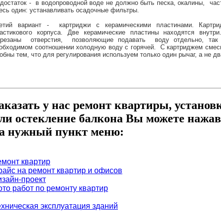
достаток - в водопроводной воде не должно быть песка, окалины, час
есь один: устанавливать осадочные фильтры.
етий вариант - картриджи с керамическими пластинами. Картри
астикового корпуса. Две керамические пластины находятся внутр
резаны отверстия, позволяющие подавать воду отдельно, так
обходимом соотношении холодную воду с горячей. С картриджем смес
обны тем, что для регулирования используем только один рычаг, а не дв
аказать у нас ремонт квартиры, установ
ли остекление балкона Вы можете нажав
а нужный пункт меню:
емонт квартир
райс на ремонт квартир и офисов
изайн-проект
ото работ по ремонту квартир
ехническая эксплуатация зданий