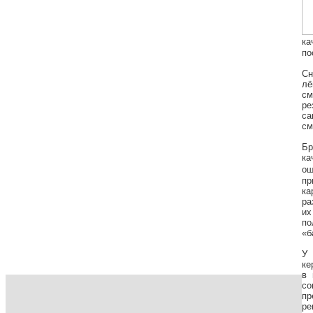
ка
по
Сн
лё
см
ре
са
см
Бр
ка
ощ
пр
ка
ра
их
по
«б
У 
ке
в 
со
пр
ре