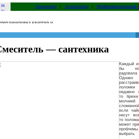
Лицензии
|
Аналитика
|
Информационный 
Смеситель — сантехника
Каждый из
бы нов
радовал
Одна
расстра
поломки 
недавно 
то брюки
молнией 
сломанно
если чай
несут во
то полома
может при
проблем
выбр