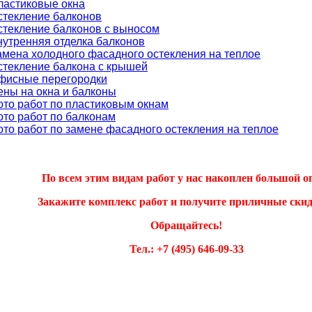
ластиковые окна
стекление балконов
стекление балконов с выносом
нутренняя отделка балконов
амена холодного фасадного остекления на теплое
стекление балкона с крышей
фисные перегородки
ены на окна и балконы
ото работ по пластиковым окнам
ото работ по балконам
ото работ по замене фасадного остекления на теплое
По всем этим видам работ у нас накоплен большой о
Закажите комплекс работ и получите приличные скид
Обращайтесь!
Тел.: +7 (495) 646-09-33