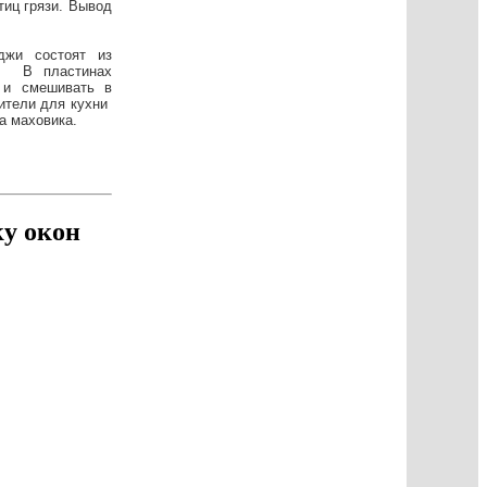
тиц грязи. Вывод
джи состоят из
и. В пластинах
 и смешивать в
ители для кухни
а маховика.
ку окон