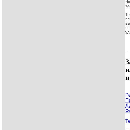
Не
зд
Тр
пл
вы
не
уд
З
и
н
Р
П
Д
Ф
Т