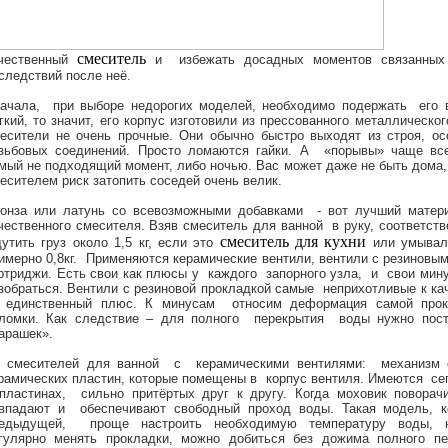
смеситель
чественный
и избежать досадных моментов связанных
следствий после неё.
ачала, при выборе недорогих моделей, необходимо подержать его 
гкий, то значит, его корпус изготовили из прессованного металлическог
есители не очень прочные. Они обычно быстро выходят из строя, ос
зьбовых соединений. Просто ломаются гайки. А «порывы» чаще вс
мый не подходящий момент, либо ночью. Вас может даже не быть дома,
есителем риск затопить соседей очень велик.
онза или латунь со всевозможными добавками - вот лучший матер
чественного смесителя. Взяв смеситель для ванной в руку, соответст
смеситель для кухни
утить груз около 1,5 кг, если это
или умывал
имерно 0,8кг. Применяются керамические вентили, вентили с резиновы
ртриджи. Есть свои как плюсы у каждого запорного узла, и свои мин
зобраться. Вентили с резиновой прокладкой самые неприхотливые к ка
 единственный плюс. К минусам относим деформация самой прок
ломки. Как следствие – для полного перекрытия воды нужно пост
арашек».
смесителей для ванной с керамическими вентилями: механизм с
рамических пластин, которые помещены в корпус вентиля. Имеются се
пластинах, сильно притёртых друг к другу. Когда моховик поворач
впадают и обеспечивают свободный проход воды. Такая модель, к
едыдущей, проще настроить необходимую температуру воды, н
гулярно менять прокладки, можно добиться без дожима полного п