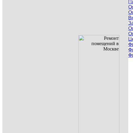
П
О
О
В
З
О
О
Ц
Ф
Ф
Ф