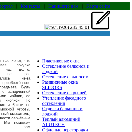
портал
|
Контакты
|
Напишите нам
|
Карта сайта
 нас хочет, что
Пластиковые окна
ая покупка
Остекление балконов и
а нас долго.
лоджий
ко не раз
Остекление с выносом
ивались из-за
Раздвижные окна
приобретённого
предмета. Будь
SLIDORS
 с испорченной
Остекление с крышей
или чайник, со
Утепление фасадного
й кнопкой. Но
остекления
ник и брюки не
Отделка балконов и
зможной угрозы,
нный смеситель,
лоджий
нести серьёзные
Теплый алюминий
ы. Мы поможем
ALUTECH
ать вам
Офисные перегородки