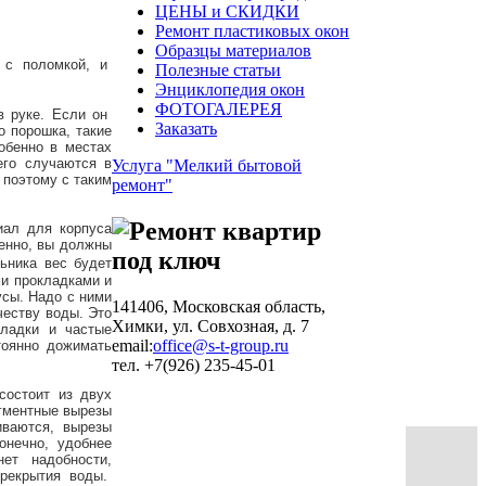
ЦЕНЫ и СКИДКИ
Ремонт пластиковых окон
Образцы материалов
 с поломкой, и
Полезные статьи
Энциклопедия окон
ФОТОГАЛЕРЕЯ
в руке. Если он
Заказать
о порошка, такие
обенно в местах
его случаются в
Услуга "Мелкий бытовой
 поэтому с таким
ремонт"
иал для корпуса
венно, вы должны
ьника вес будет
ми прокладками и
усы. Надо с ними
141406, Московская область,
честву воды. Это
Химки, ул. Совхозная, д. 7
ладки и частые
email:
office@s-t-group.ru
оянно дожимать
тел. +7(926) 235-45-01
остоит из двух
гментные вырезы
иваются, вырезы
онечно, удобнее
ет надобности,
ерекрытия воды.