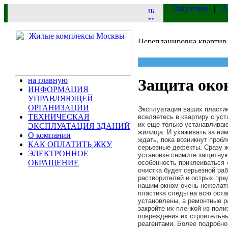
Лицензии
|
А
на главную
Защита око
ИНФОРМАЦИЯ
УПРАВЛЯЮЩЕЙ
ОРГАНИЗАЦИИ
Эксплуатация ваших пластик
ТЕХНИЧЕСКАЯ
вселяетесь в квартиру с ус
их еще только устанавливаю
ЭКСПЛУАТАЦИЯ ЗДАНИЙ
жилища. И ухаживать за ним
О компании
ждать, пока возникнут пробл
КАК ОПЛАТИТЬ ЖКУ
серьезные дефекты. Сразу ж
ЭЛЕКТРОННОЕ
установке снимите защитную
ОБРАЩЕНИЕ
особенность приклеиваться 
очистка будет серьезной ра
растворителей и острых пре
нашим окном очень нежелате
пластика следы на всю оста
установлены, а ремонтные 
закройте их пленкой из поли
повреждения их строительн
реагентами. Более подробно