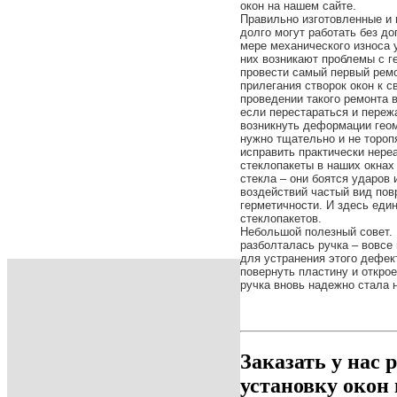
окон на нашем сайте.
Правильно изготовленные и
долго могут работать без д
мере механического износа 
них возникают проблемы с г
провести самый первый ремо
прилегания створок окон к 
проведении такого ремонта 
если перестараться и пережа
возникнуть деформации гео
нужно тщательно и не торо
исправить практически нереа
стеклопакеты в наших окнах
стекла – они боятся ударов 
воздействий частый вид пов
герметичности. И здесь еди
стеклопакетов.
Небольшой полезный совет. 
разболталась ручка – вовсе
для устранения этого дефект
повернуть пластину и открое
ручка вновь надежно стала н
Заказать у нас 
установку окон