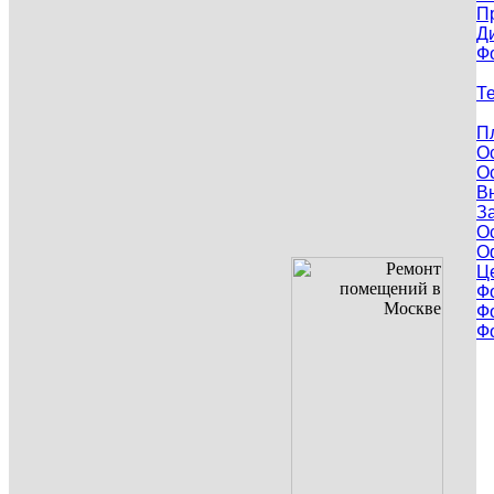
П
Д
Ф
Т
П
О
О
В
З
О
О
Ц
Ф
Ф
Ф