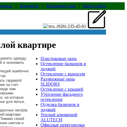
портал
|
Контакты
|
Напишите нам
|
Карта сайта
илой квартире
хранить одежду
Пластиковые окна
й и экономить
Остекление балконов и
лоджий
 людей ошибочно
Остекление с выносом
так
Раздвижные окна
ать гардероб
SLIDORS
ая за счет
ежде чем
Остекление с крышей
новными
Утепление фасадного
и, на которые
остекления
чки для белья,
Отделка балконов и
лоджий
адратных метров.
ой квартире.
Теплый алюминий
 Помимо своей
ALUTECH
ения светом и
Офисные перегородки