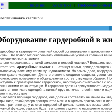
Лицензии
|
Аналитика
|
Информационный 
Оборудование гардеробной в ж
рдеробная в квартире — отличный способ организованно и эргономично 
обувь. Это позволяет обеспечивать оптимальные условия хранения веще
остранство жилых комнат.
ально ли реализовать такой замысел в типовой квартире? Большинство
гардеробные комнаты
итает, что
— атрибут жилья, принадлежащего к 
зываемому элитному сегменту недвижимости. На самом деле, оборудов
жно даже в «хрущевке». Для этого вполне сгодится кладовка, увеличенн
илегающего помещения и оборудованная соответствующим образом. Пр
иступить к проектированию гардеробной, необходимо ознакомиться с ос
обенностями ее конструкции. В гардеробе должны присутствовать модул
шаются плечики с одеждой, а нижний ярус включает в себя полки и ящи
уви и аксессуаров.
о касается площади гардероба, она должна составлять не менее 4-х кв
принципе, такой резерв пространства можно выделить практически в люб
ень практично одну из стен гардеробной делать полностью зеркальной.
новной функции, зеркало будет выполнять задачи по насыщению помещ