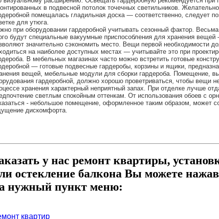
о визуальному расширению. Освещать гардеробную рекомендуется при
онтированных в подвесной потолок точечных светильников. Желательно
рдеробной помещалась гладильная доска — соответственно, следует по
зетке для утюга.
жно при оборудовании гардеробной учитывать сезонный фактор. Весьма
ого будут специальные вакуумные приспособления для хранения вещей
зволяют значительно сэкономить место. Вещи первой необходимости д
ходиться на наиболее доступных местах — учитывайте это при проекти
рдероба. В мебельных магазинах часто можно встретить готовые констр
рдеробной — готовые подвесные гардеробы, корзины и ящики, предназн
анения вещей, мебельные модули для сборки гардероба. Помещение, в
орудования гардеробной, должно хорошо проветриваться, чтобы вещи не
оцессе хранения характерный неприятный запах. При отделке лучше отд
едпочтение светлым спокойным оттенкам. От использования обоев с ор
казаться - небольшое помещение, оформленное таким образом, может с
ущение дискомфорта.
аказать у нас ремонт квартиры, установ
ли остекление балкона Вы можете нажав
а нужный пункт меню:
емонт квартир