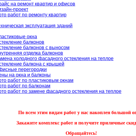
райс на ремонт квартир и офисов
изайн-проект
ото работ по ремонту квартир
ехническая эксплуатация зданий
ластиковые окна
стекление балконов
стекление балконов с выносом
нутренняя отделка балконов
амена холодного фасадного остекления на теплое
стекление балкона с крышей
фисные перегородки
ены на окна и балконы
ото работ по пластиковым окнам
ото работ по балконам
ото работ по замене фасадного остекления на теплое
По всем этим видам работ у нас накоплен большой о
Закажите комплекс работ и получите приличные скид
Обращайтесь!