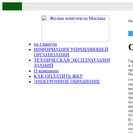
на главную
ИНФОРМАЦИЯ УПРАВЛЯЮЩЕЙ
ОРГАНИЗАЦИИ
ТЕХНИЧЕСКАЯ ЭКСПЛУАТАЦИЯ
Га
ЗДАНИЙ
и 
пр
О компании
Ре
КАК ОПЛАТИТЬ ЖКУ
сч
ЭЛЕКТРОННОЕ ОБРАЩЕНИЕ
на
мо
пр
пр
ос
ве
об
Чт
В 
Оч
ос