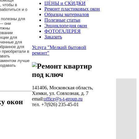
 помощи
ЦЕНЫ и СКИДКИ
, чтобы в
Ремонт пластиковых окон
заботиться и о
Образцы материалов
 полезны для
Полезные статьи
 — они
Энциклопедия окон
олжны
ФОТОГАЛЕРЕЯ
ровании
Заказать
укции для
аченные для
ыбранное для
Услуга "Мелкий бытовой
 приобретали в
ремонт"
авать
наментом лучше
оздавать
141406, Московская область,
Химки, ул. Совхозная, д. 7
email:
office@s-t-group.ru
ку окон
тел. +7(926) 235-45-01