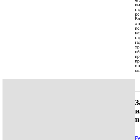
ег
вм
га
ро
Ва
эт
по
на
га
га
хр
об
пр
пр
от
ощ
З
и
н
Р