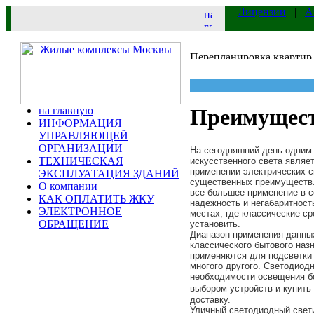
Лицензии
|
А
на главную
Преимущест
ИНФОРМАЦИЯ
УПРАВЛЯЮЩЕЙ
ОРГАНИЗАЦИИ
На сегодняшний день одним 
ТЕХНИЧЕСКАЯ
искусственного света являе
применении электрических 
ЭКСПЛУАТАЦИЯ ЗДАНИЙ
существенных преимуществ.
О компании
все большее применение в с
КАК ОПЛАТИТЬ ЖКУ
надежность и негабаритность
ЭЛЕКТРОННОЕ
местах, где классические с
ОБРАЩЕНИЕ
установить.
Диапазон применения данны
классического бытового наз
применяются для подсветки 
многого другого. Светодио
необходимости освещения б
выбором устройств и купит
доставку.
Уличный светодиодный свет