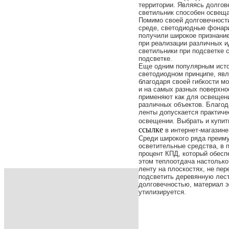
территории. Являясь долгов
светильник способен освеща
Помимо своей долговечности
среде, светодиодные фонари
получили широкое признание
при реализации различных и
светильники при подсветке 
подсветке.
Еще одним популярным исто
светодиодном принципе, явля
благодаря своей гибкости м
и на самых разных поверхно
применяют как для освещени
различных объектов. Благод
ленты допускается практичес
освещении. Выбрать и купи
ссылке
в интернет-магазине
Среди широкого ряда преим
осветительные средства, в 
процент КПД, который обесп
этом теплоотдача настолько
ленту на плоскостях, не пе
подсветить деревянную лес
долговечностью, материал э
утилизируется.