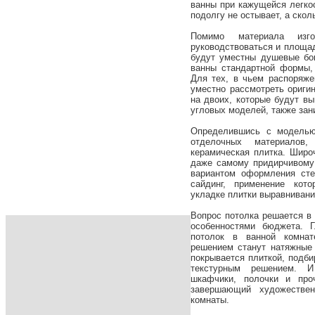
ванны при кажущейся легко
подолгу не остывает, а ско
Помимо материала изг
руководствоваться и площа
будут уместны душевые бо
ванны стандартной формы,
Для тех, в чьем распоряже
уместно рассмотреть ориги
на двоих, которые будут в
угловых моделей, также за
Определившись с моделью
отделочных материалов
керамическая плитка. Широ
даже самому придирчивому
вариантом оформления сте
сайдинг, применение кото
укладке плитки выравнивани
Вопрос потолка решается в
особенностями бюджета. Г
потолок в ванной комнат
решением станут натяжные
покрывается плиткой, подб
текстурным решением. И
шкафчики, полочки и про
завершающий художестве
комнаты.