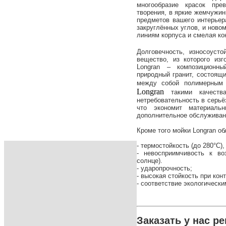
многообразие красок пре
творения, в яркие жемчужин
предметов вашего интерьер
закруглённых углов, и ново
линиям корпуса и смелая к
Долговечность, износоусто
вещество, из которого из
Longran – композиционны
природный гранит, состоящ
между собой полимерным
Longran
такими качества
нетребовательность в серьё
что экономит материаль
дополнительное обслуживани
Кроме того мойки Longran о
- термостойкость (до 280°С)
- невосприимчивость к во
солнце).
- ударопрочность;
- высокая стойкость при кон
- соответствие экологическ
Заказать у нас р