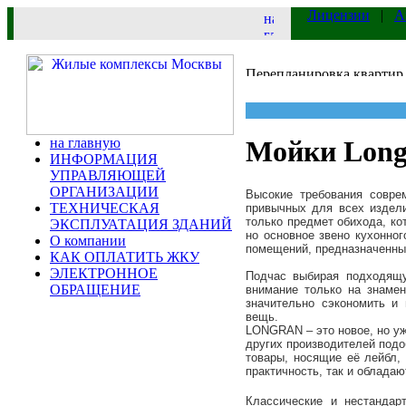
Лицензии
|
А
на главную
Мойки Long
ИНФОРМАЦИЯ
УПРАВЛЯЮЩЕЙ
ОРГАНИЗАЦИИ
Высокие требования совре
ТЕХНИЧЕСКАЯ
привычных для всех издел
только предмет обихода, ко
ЭКСПЛУАТАЦИЯ ЗДАНИЙ
но основное звено кухонног
О компании
помещений, предназначенных
КАК ОПЛАТИТЬ ЖКУ
ЭЛЕКТРОННОЕ
Подчас выбирая подходящ
ОБРАЩЕНИЕ
внимание только на знаме
значительно сэкономить и
вещь.
LONGRAN – это новое, но уж
других производителей подо
товары, носящие её лейбл, 
практичность, так и облада
Классические и нестандар