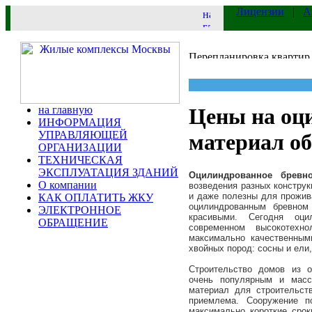
Лицензии
|
А
на главную
Цены на оци
ИНФОРМАЦИЯ
УПРАВЛЯЮЩЕЙ
материал о
ОРГАНИЗАЦИИ
ТЕХНИЧЕСКАЯ
ЭКСПЛУАТАЦИЯ ЗДАНИЙ
Оцилиндрованное бревн
О компании
возведения разных конструк
и даже полезны для прожив
КАК ОПЛАТИТЬ ЖКУ
оцилиндрованным бревном
ЭЛЕКТРОННОЕ
красивыми. Сегодня оци
ОБРАЩЕНИЕ
современном высокотехно
максимально качественным
хвойных пород: сосны и ели
Строительство домов из о
очень популярным и масс
материал для строительст
приемлема. Сооружение п
максимально короткие срок