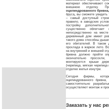
материал обеспечивают со
внешнюю отделку. П
оцилиндрованного бревна
бруса
,
вы сможете увидеть у
– самый доступный строи
правило, в заводских услов
постройку дополнительн
существенно облегчает
непосредственно на месте
деревянный дом имеет ро
такого дома способны дышат
его обитателей. В таком
прохлада в жаркое лето. В
на внутренней и внешней от
бревна должно пройти оп
окончательно просохли
монтируются крыши дер
(черепица, мягкая черепица 
отделке жилья изнутри.
Сегодня фирмы, кото
оцилиндрованного бревна,
самостоятельно разрабат
осуществляют монтаж и про
Заказать у нас р