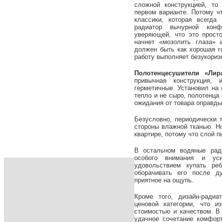
сложной конструкцией, то
первом варианте. Потому 
классики, которая всегд
радиатор вычурной конф
уверяющей, что это просто
начнет «мозолить глаза» 
должен быть как хорошая го
работу выполняет безукориз
Полотенцесушители «Лир
привычная конструкция,
герметичные. Установил на 
тепло и не сыро, полотенца
ожидания от товара оправд
Безусловно, периодически 
стороны влажной тканью. Н
квартире, потому что слой 
В остальном водяные рад
особого внимания и ус
удовольствием купать ре
оборачивать его после д
приятное на ощупь.
Кроме того, дизайн-ради
ценовой категории, что и
стоимостью и качеством. В
удачное сочетание комфор