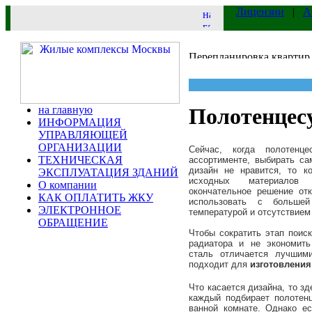
Лицензии
|
А
на главную
Полотенцес
ИНФОРМАЦИЯ
УПРАВЛЯЮЩЕЙ
ОРГАНИЗАЦИИ
Сейчас, когда
полотенце
ТЕХНИЧЕСКАЯ
ассортименте, выбирать с
дизайн не нравится, то к
ЭКСПЛУАТАЦИЯ ЗДАНИЙ
исходных материалов п
О компании
окончательное решение от
КАК ОПЛАТИТЬ ЖКУ
использовать с больше
ЭЛЕКТРОННОЕ
температурой и отсутствием
ОБРАЩЕНИЕ
Чтобы сократить этап поис
радиатора и не экономит
сталь отличается лучшим
подходит для
изготовлени
Что касается дизайна, то з
каждый подбирает полотен
ванной комнате. Однако е