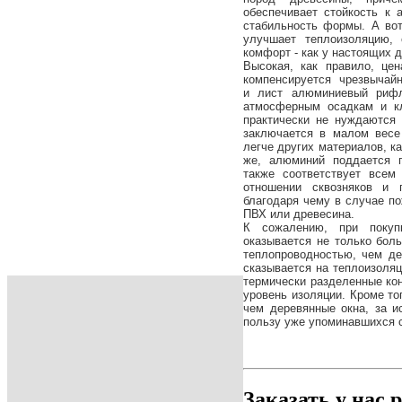
обеспечивает стойкость к
стабильность формы. А во
улучшает теплоизоляцию, 
комфорт - как у настоящих 
Высокая, как правило, це
компенсируется чрезвыча
и
лист алюминиевый риф
атмосферным осадкам и кл
практически не нуждаются
заключается в малом весе
легче других материалов, к
же, алюминий поддается п
также соответствует всем
отношении сквозняков и 
благодаря чему в случае п
ПВХ или древесина.
К сожалению, при поку
оказывается не только бол
теплопроводностью, чем де
сказывается на теплоизоляц
термически разделенные ко
уровень изоляции. Кроме то
чем деревянные окна, за и
пользу уже упоминавшихся 
Заказать у нас 