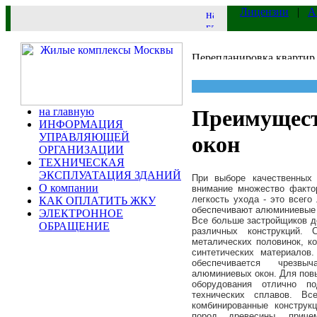
Лицензии
|
А
на главную
Преимущест
ИНФОРМАЦИЯ
УПРАВЛЯЮЩЕЙ
окон
ОРГАНИЗАЦИИ
ТЕХНИЧЕСКАЯ
ЭКСПЛУАТАЦИЯ ЗДАНИЙ
При выборе качественных
О компании
внимание множество фактор
легкость ухода - это всег
КАК ОПЛАТИТЬ ЖКУ
обеспечивают алюминиевые 
ЭЛЕКТРОННОЕ
Все больше застройщиков д
ОБРАЩЕНИЕ
различных конструкций.
металических половинок, к
синтетических материалов
обеспечивается чрезвы
алюминиевых окон. Для пов
оборудования отлично по
технических сплавов. В
комбинированные конструк
пород древесины, прич