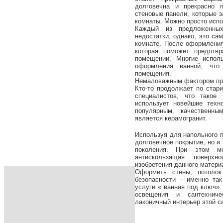
долговечна и прекрасно 
стеновые панели, которые 
комнаты. Можно просто испо
Каждый из предложенны
недостатки, однако, это са
комнате. После оформления
которая поможет предотвр
помещении. Многие испол
оформления ванной, что
помещения.
Немаловажным фактором при
Кто-то продолжает по стар
специалистов, что такое
использует новейшие техн
популярным, качественны
является керамогранит.
Используя для напольного п
долговечное покрытие, но и
поколения. При этом м
антискользящая поверхн
изобретения данного матери
Оформить стены, потолок
безопасности – именно та
услуги « ванная под ключ».
освещения и сантехниче
лаконичный интерьер этой с