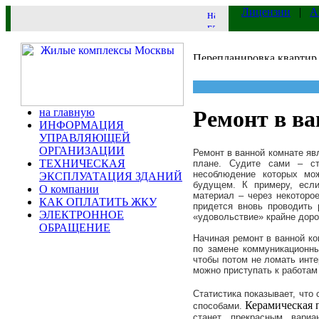
Лицензии
|
А
на главную
Ремонт в ва
ИНФОРМАЦИЯ
УПРАВЛЯЮЩЕЙ
ОРГАНИЗАЦИИ
Ремонт в ванной комнате яв
ТЕХНИЧЕСКАЯ
плане. Судите сами – ст
несоблюдение которых мо
ЭКСПЛУАТАЦИЯ ЗДАНИЙ
будущем. К примеру, есл
О компании
материал – через некоторо
КАК ОПЛАТИТЬ ЖКУ
придется вновь проводить 
ЭЛЕКТРОННОЕ
«удовольствие» крайне доро
ОБРАЩЕНИЕ
Начиная ремонт в ванной ко
по замене коммуникационны
чтобы потом не ломать инте
можно приступать к работам
Статистика показывает, что
Керамическая 
способами.
станет прекрасным вари