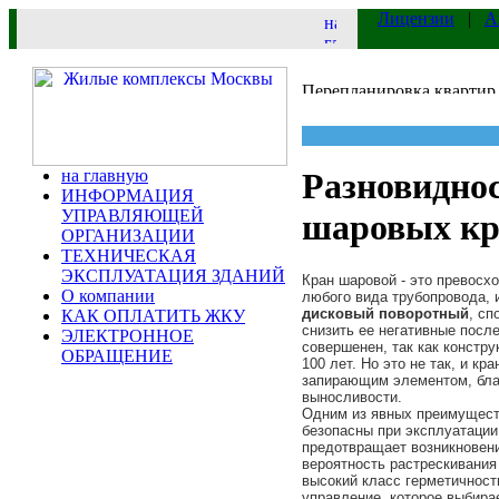
Лицензии
|
А
на главную
Разновиднос
ИНФОРМАЦИЯ
УПРАВЛЯЮЩЕЙ
шаровых кр
ОРГАНИЗАЦИИ
ТЕХНИЧЕСКАЯ
ЭКСПЛУАТАЦИЯ ЗДАНИЙ
Кран шаровой - это превосх
О компании
любого вида трубопровода, и
дисковый поворотный
, сп
КАК ОПЛАТИТЬ ЖКУ
снизить ее негативные после
ЭЛЕКТРОННОЕ
совершенен, так как констру
ОБРАЩЕНИЕ
100 лет. Но это не так, и к
запирающим элементом, бла
выносливости.
Одним из явных преимуществ
безопасны при эксплуатации,
предотвращает возникновени
вероятность растрескивания
высокий класс герметичност
управление, которое выбира