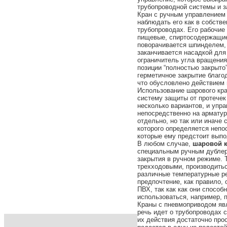
трубопроводной системы и з
Кран с ручным управлением 
наблюдать его как в собств
трубопроводах. Его рабочие 
пищевые, спиртосодержащие 
поворачивается шпинделем, 
заканчивается насадкой для
ограничитель угла вращени
позиции “полностью закрыто
герметичное закрытие благ
что обусловлено действием
Использование шарового кра
систему защиты от протечек
несколько вариантов, и упр
непосредственно на арматур
отдельно, но так или иначе
которого определяется непо
которые ему предстоит выпо
В любом случае,
шаровой 
специальным ручным дублер
закрытия в ручном режиме. Т
трехходовыми, производить
различные температурные р
предпочтение, как правило, 
ПВХ, так как как они способ
использоваться, например, 
Краны с пневмоприводом яв
речь идет о трубопроводах 
их действия достаточно прос