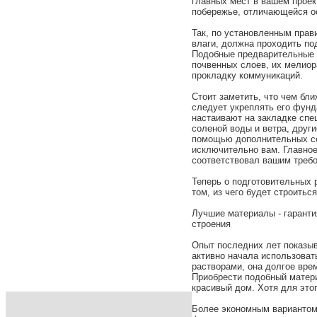
главных мест в вашем проек
побережье, отличающейся ос
Так, по установленным пра
влаги, должна проходить по
Подобные предварительные 
почвенных слоев, их мелио
прокладку коммуникаций.
Стоит заметить, что чем бл
следует укреплять его фунд
настаивают на закладке сп
соленой воды и ветра, друг
помощью дополнительных со
исключительно вам. Главно
соответствовал вашим требо
Теперь о подготовительных 
том, из чего будет строитьс
Лучшие материалы - гаранти
строения
Опыт последних лет показыв
активно начала использова
растворами, она долгое вре
Приобрести подобный матери
красивый дом. Хотя для это
Более экономным вариантом