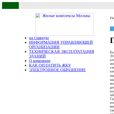
на главную
ИНФОРМАЦИЯ УПРАВЛЯЮЩЕЙ
ОРГАНИЗАЦИИ
ТЕХНИЧЕСКАЯ ЭКСПЛУАТАЦИЯ
Бы
ЗДАНИЙ
Эт
кл
О компании
же
КАК ОПЛАТИТЬ ЖКУ
се
ЭЛЕКТРОННОЕ ОБРАЩЕНИЕ
ка
пр
кв
мо
де
ко
об
Га
ко
ме
св