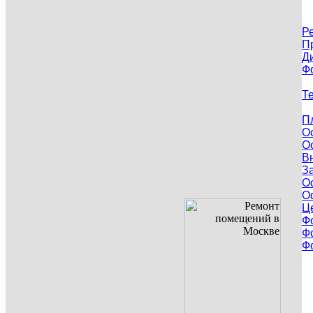
Р
П
Д
Ф
Т
П
О
О
В
З
О
О
Ц
Ф
Ф
Ф