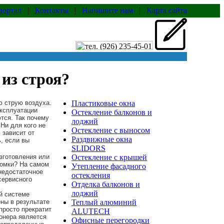
портал
|
Контакты
|
Напишите нам
|
Карта сайта
из строя?
ю струю воздуха.
Пластиковые окна
эксплуатации
Остекление балконов и
тся. Так почему
лоджий
Ни для кого не
Остекление с выносом
 зависит от
Раздвижные окна
ь, если вы
SLIDORS
зготовления или
Остекление с крышей
ломки? На самом
Утепление фасадного
недостаточное
остекления
сервисного
Отделка балконов и
лоджий
й системе
ны в результате
Теплый алюминий
просто прекратит
ALUTECH
ионера является
Офисные перегородки