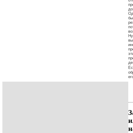
от
пр
до
Од
бы
ре
по
во
Ну
вы
ин
пр
эт
пр
де
Ес
об
ег
З
и
н