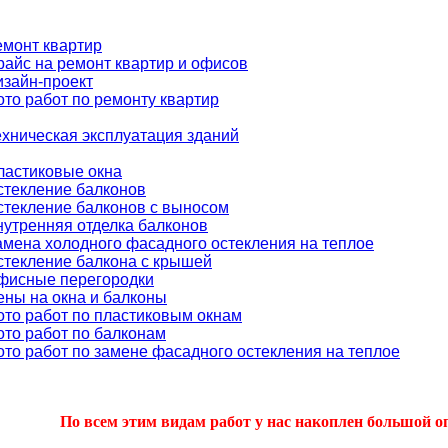
емонт квартир
райс на ремонт квартир и офисов
изайн-проект
ото работ по ремонту квартир
ехническая эксплуатация зданий
ластиковые окна
стекление балконов
стекление балконов с выносом
нутренняя отделка балконов
амена холодного фасадного остекления на теплое
стекление балкона с крышей
фисные перегородки
ены на окна и балконы
ото работ по пластиковым окнам
ото работ по балконам
ото работ по замене фасадного остекления на теплое
По всем этим видам работ у нас накоплен большой о