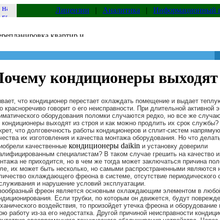
Лицензии
|
Аналитика
|
Информационный 
Почему кондиционеры выходят 
вает, что кондиционер перестает охлаждать помещение и выдает теплу
о красноречиво говорит о его неисправности. При длительной активной 
иматического оборудования поломки случаются редко, но все же случаю
 кондиционеры выходят из строя и как можно продлить их срок службы? 
крет, что долговечность работы кондиционеров и сплит-систем напрямую
чества их изготовления и качества монтажа оборудования. Но что делат
кондиционеры daikin
иобрели качественные
и установку доверили
алифицированным специалистам? В таком случае грешить на качество и
нтажа не приходится, но в чем же тогда может заключаться причина по
ле, их может быть несколько, но самыми распространенными являются 
личество охлаждающего фреона в системе, отсутствие периодического 
служивания и нарушение условий эксплуатации.
зообразный фреон является основным охлаждающим элементом в любо
ндиционирования. Если трубки, по которым он движется, будут поврежде
ханического воздействия, то произойдет утечка фреона и оборудование 
ою работу из-за его недостатка. Другой причиной неисправности кондиц