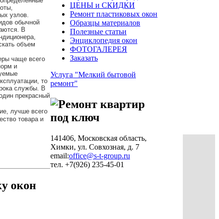
з определенные
ЦЕНЫ и СКИДКИ
оты,
Ремонт пластиковых окон
ых узлов.
идов обычной
Образцы материалов
аются. В
Полезные статьи
ондиционера,
Энциклопедия окон
скать объем
ФОТОГАЛЕРЕЯ
Заказать
еры чаще всего
норм и
дуемые
Услуга "Мелкий бытовой
ксплуатации, то
ремонт"
срока службы. В
один прекрасный
ие, лучше всего
ество товара и
141406, Московская область,
Химки, ул. Совхозная, д. 7
email:
office@s-t-group.ru
тел. +7(926) 235-45-01
ку окон