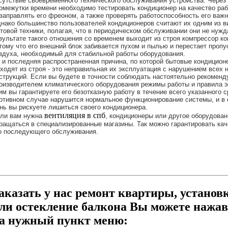
сутствие своевременного технического обслуживания устройства. Чере
омежутки времени необходимо тестировать кондиционер на качество раб
заправлять его фреоном, а также проверять работоспособность его важн
нако большинство пользователей кондиционеров считают их одним из в
товой техники, полагая, что в периодическом обслуживании они не нужд
зультате такого отношения со временем выходит из строя компрессор к
тому что его внешний блок забивается пухом и пылью и перестает пропу
здуха, необходимый для стабильной работы оборудования.
 и последняя распространенная причина, по которой бытовые кондицион
ходят из строя - это неправильная их эксплуатация с нарушением всех 
струкций. Если вы будете в точности соблюдать настоятельно рекомен
оизводителем климатического оборудования режимы работы и правила э
им вы гарантируете его безотказную работу в течение всего указанного 
отивном случае нарушится нормальное функционирование системы, и в 
нь вы рискуете лишиться своего кондиционера.
вентиляция в спб
ли вам нужна
, кондиционеры или другое оборудован
ращаться в специализированные магазины. Так можно гарантировать кач
о последующего обслуживания.
аказать у нас ремонт квартиры, установ
ли остекление балкона Вы можете нажав
а нужный пункт меню: