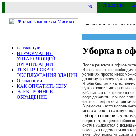
Лицензии
|
А
на главную
Уборка в оф
ИНФОРМАЦИЯ
УПРАВЛЯЮЩЕЙ
ОРГАНИЗАЦИИ
После ремонта в офисе оста
ТЕХНИЧЕСКАЯ
И от всего этого необходимо
условиях просто невозможно
ЭКСПЛУАТАЦИЯ ЗДАНИЙ
данному вопросу нужно подо
О компании
Чтобы быстро и качественно
КАК ОПЛАТИТЬ ЖКУ
нужно правильно организова
ЭЛЕКТРОННОЕ
избавиться от строительной
ОБРАЩЕНИЕ
воду добавить немного соли
чистые салфетки и тряпки и
В ремонте часто использует
много хлопот, поэтому след
уборка офисов
-
в этом сл
подсохла, то целесообразно
скотча убираются с помощью
помощью подсолнечного мас
вниз. Это позволит сократить