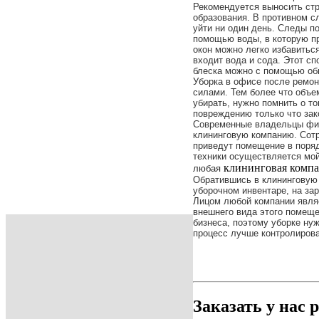
Рекомендуется выносить стр
образования. В противном с
уйти ни один день. Следы п
помощью воды, в которую пр
окон можно легко избавитьс
входит вода и сода. Этот с
блеска можно с помощью об
Уборка в офисе после ремо
силами. Тем более что объе
убирать, нужно помнить о то
повреждению только что зак
Современные владельцы фир
клининговую компанию. Сотр
приведут помещение в поря
техники осуществляется мойк
клининговая комп
любая
Обратившись в клининговую
уборочном инвентаре, на за
Лицом любой компании являе
внешнего вида этого помеще
бизнеса, поэтому уборке ну
процесс лучше контролирова
Заказать у нас 