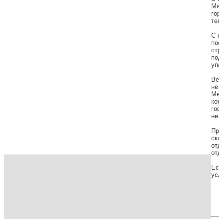
Мя
го
те
С 
по
ст
по
уп
Ве
не
Ме
ко
го
не
Пр
ск
от
от
Ес
ус