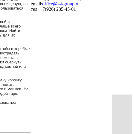
email:
office@s-t-group.ru
на пищевую, но
пользоваться
тел. +7(926) 235-45-01
ной и
 чаще всего
аски. Найти
ь для их
чтобы в коробках
пострадать.
е места в
ки обернуть
подъемной или
одну коробку
о лежать
ок и мешков. На
ждой таре.
ьзоваться