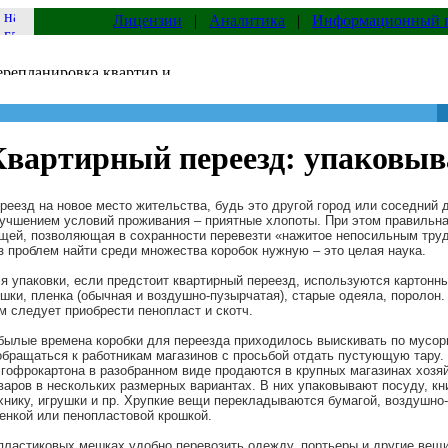
Лицензии
|
Аналитика
|
Информационный 
Квартирный переезд: упаковыв
реезд на новое место жительства, будь это другой город или соседний 
учшением условий проживания – приятные хлопоты. При этом правильна
щей, позволяющая в сохранности перевезти «нажитое непосильным труд
з проблем найти среди множества коробок нужную – это целая наука.
я упаковки, если предстоит
квартирный переезд, используются картонны
шки, пленка (обычная и воздушно-пузырчатая), старые одеяла, поролон.
м следует приобрести пенопласт и скотч.
былые времена коробки для переезда приходилось выискивать по мус
обращаться к работникам магазинов с просьбой отдать пустующую тару.
 гофрокартона в разобранном виде продаются в крупных магазинах хозя
варов в нескольких размерных вариантах. В них упаковывают посуду, кн
хнику, игрушки и пр. Хрупкие вещи перекладываются бумагой, воздушно
енкой или пенопластовой крошкой.
пластиковых мешках удобно перевозить одежду, портьеры и другие вещи