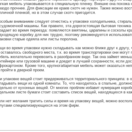
гкая мебель упаковывается в специальную пленку. Внешне она похожа 
раздо прочнее. Для фиксации ее краев скотч не нужен. Также можно вос
пличной пленкой, но в этом случае скотч пригодится.
особым вниманием следует отнестись к упаковке холодильника, стираль
судомоечной машины. Как правило, эта дорогостоящая бытовая техника
радает во время переезда: появляются вмятины, царапины и сосколы кр
дходящую коробку для них трудно, поэтому рекомендуется использоват
аковки старые одеяла или листы поролона.
щи во время упаковки нужно складывать как можно ближе друг к другу, 
 оставалось свободного места, т.к. во время транспортировки они могут 
бель желательно перевозить в разобранном виде. Так она займет меньш
нтейнере или грузовой машине и доедет в лучшей сохранности, если дос
фрокартоном. Кроме того, крупногабаритная мебель может оказаться не
 пройти в дверной проем.
и упаковке вещей стоит придерживаться территориального принципа: в 
ладывать вещи из одной комнаты. То, что находилось в спальне, должн
дельно от кухонных вещей. От многих проблем избавит нумерация короб
дельном листе бумаги стоит составить список вещей, находящихся в ка
ли нет желания тратить силы и время на упаковку вещей, можно воспол
лугами специализирующихся на этом фирм.