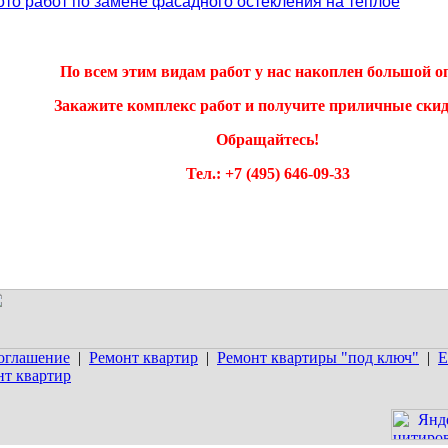
ото работ по замене фасадного остекления на теплое
По всем этим видам работ у нас накоплен большой о
Закажите комплекс работ и получите приличные скид
Обращайтесь!
Тел.: +7 (495) 646-09-33
соглашение
|
Ремонт квартир
|
Ремонт квартиры "под ключ"
|
Е
т квартир