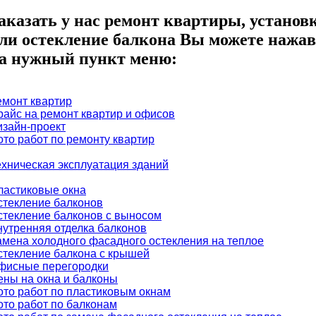
аказать у нас ремонт квартиры, установ
ли остекление балкона Вы можете нажав
а нужный пункт меню:
емонт квартир
райс на ремонт квартир и офисов
изайн-проект
ото работ по ремонту квартир
ехническая эксплуатация зданий
ластиковые окна
стекление балконов
стекление балконов с выносом
нутренняя отделка балконов
амена холодного фасадного остекления на теплое
стекление балкона с крышей
фисные перегородки
ены на окна и балконы
ото работ по пластиковым окнам
ото работ по балконам