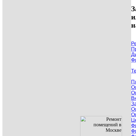
З
и
н
Р
П
Д
Ф
Т
П
О
О
В
З
О
О
Ц
Ф
Ф