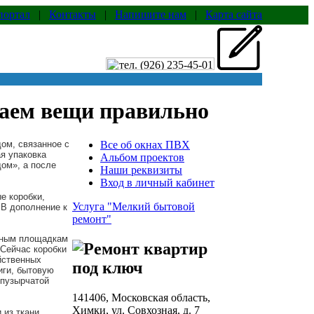
портал
|
Контакты
|
Напишите нам
|
Карта сайта
аем вещи правильно
дом, связанное с
Все об окнах ПВХ
я упаковка
Альбом проектов
ом», а после
Наши реквизиты
Вход в личный кабинет
е коробки,
Услуга "Мелкий бытовой
 В дополнение к
ремонт"
орным площадкам
 Сейчас коробки
йственных
иги, бытовую
-пузырчатой
141406, Московская область,
Химки, ул. Совхозная, д. 7
 из ткани.