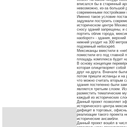
вписался бы в старинный ар
невозможно, из-за большой 
современными постройками и
Именно такое условие поста
задумали построить совреме
историческом центре Мехико.
сносу зданий запрещены, и 
портить облик города, мекс
наоборот» - здания, верхний
нижний уходит на 300 метро
подземный небоскрёб.
Мексиканцы вместили в «неб
поместили его под главной 
площадь комплекса будет на
В основу концепции перевёр
которая олицетворяет собой
друг на друга. Вначале был
потом пришли испанцы и на 
что можно считать вторым с
здания постепенно были зам
является третьим слоем. И
разместить тематические м
каждый из исторических сло
Данный проект позволяет э
исторического центра мекси
дефицит в торговых, офисн
реализации такого проекта 
исторические ансамбли.
Данный проект вошёл в числ