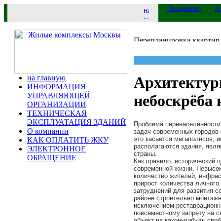
Лицензии
|
А
на главную
Архитектур
ИНФОРМАЦИЯ
УПРАВЛЯЮЩЕЙ
небоскрёба 
ОРГАНИЗАЦИИ
ТЕХНИЧЕСКАЯ
ЭКСПЛУАТАЦИЯ ЗДАНИЙ
Проблема перенаселённости
О компании
задач современных городов
это касается мегаполисов, и
КАК ОПЛАТИТЬ ЖКУ
располагаются здания, явл
ЭЛЕКТРОННОЕ
страны.
ОБРАЩЕНИЕ
Как правило, исторический 
современной жизни. Невысо
количество жителей, инфрас
прирост количества личного 
затруднений для развития с
районе
строительно монтаж
исключением реставрационны
повсеместному запрету на с
объект на каком-нибудь сво