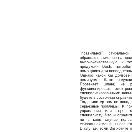
"правильной" стирально
обращают внимание на прод
высококачественную и те
продукции Bosh, потребит
помощника для повседневны
Однако какой бы долгове
неминуемы. Даже продукци
Протекает шланг, не р
функционировать электро
специализированными навы
будете в состоянии справит
Тогда мастер вам не понад
серьёзные проблемы. К пр
управления, или сгорел 
специалисту. Чтобы оградит
ни в коем случае нельз
стиральной машины неопытн
В случае, если Вы хотите 