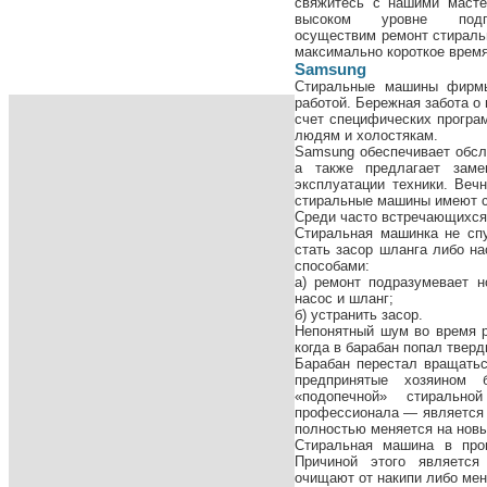
свяжитесь с нашими масте
высоком уровне под
осуществим
ремонт стираль
максимально короткое время
Samsung
Стиральные машины фирмы
работой. Бережная забота о
счет специфических програ
людям и холостякам.
Samsung обеспечивает обсл
а также предлагает заме
эксплуатации техники. Веч
стиральные машины имеют св
Среди часто встречающихся
Стиральная машинка не сп
стать засор шланга либо на
способами:
а) ремонт подразумевает н
насос и шланг;
б) устранить засор.
Непонятный шум во время р
когда в барабан попал твер
Барабан перестал вращать
предпринятые хозяином 
«подопечной» стиральн
профессионала — является 
полностью меняется на новы
Стиральная машина в проц
Причиной этого является
очищают от накипи либо мен