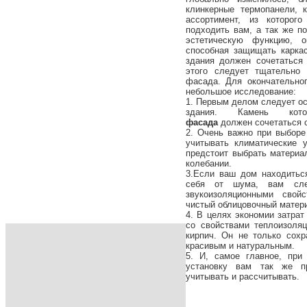
клинкерные термопанели, 
ассортимент, из которог
подходить вам, а так же по
эстетическую функцию, 
способная защищать каркас
здания должен сочетаться
этого следует тщательно
фасада. Для окончательно
небольшое исследование:
1. Первым делом следует ос
здания. Камень кот
фасада
должен сочетаться 
2. Очень важно при выборе
учитывать климатические 
предстоит выбрать материа
колебании.
3.Если ваш дом находитьс
себя от шума, вам сле
звукоизоляционными свойс
чистый облицовочный матер
4. В целях экономии затрат
со свойствами теплоизоляц
кирпич. Он не только сох
красивым и натуральным.
5. И, самое главное, при
установку вам так же пр
учитывать и рассчитывать.