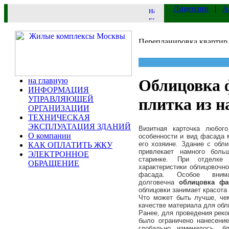
Лицензии
|
А
на главную
Облицовка 
ИНФОРМАЦИЯ
УПРАВЛЯЮЩЕЙ
плитка из н
ОРГАНИЗАЦИИ
ТЕХНИЧЕСКАЯ
ЭКСПЛУАТАЦИЯ ЗДАНИЙ
Визитная карточка любог
О компании
особенности и вид фасада м
его хозяине. Здание с обл
КАК ОПЛАТИТЬ ЖКУ
привлекает намного боль
ЭЛЕКТРОННОЕ
старинке. При отделке
ОБРАЩЕНИЕ
характеристики облицовочно
фасада. Особое вним
долговечна
облицовка фа
облицовки занимает красота
Что может быть лучше, че
качестве материала для обл
Ранее, для проведения реко
было ограничено нанесени
глобально изменилось, б