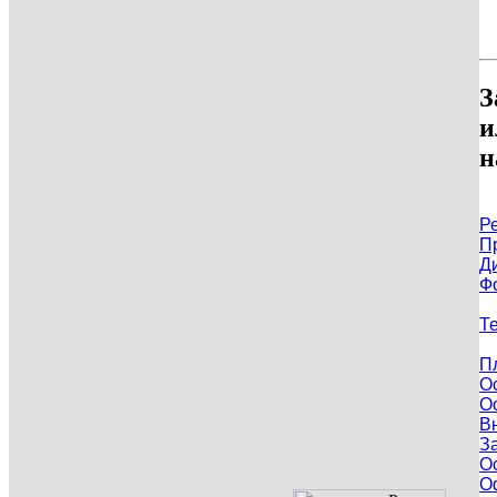
З
и
н
Р
П
Д
Ф
Т
П
О
О
В
З
О
О