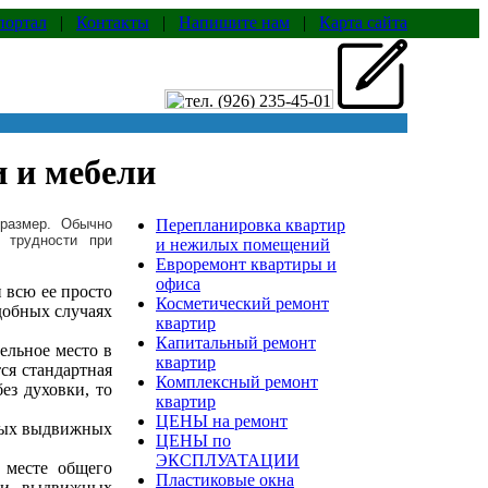
портал
|
Контакты
|
Напишите нам
|
Карта сайта
 и мебели
 размер. Обычно
Перепланировка квартир
 трудности при
и нежилых помещений
Евроремонт квартиры и
офиса
и всю ее просто
Косметический ремонт
одобных случаях
квартир
Капитальный ремонт
ельное место в
квартир
ся стандартная
Комплексный ремонт
ез духовки, то
квартир
ЦЕНЫ на ремонт
ьных выдвижных
ЦЕНЫ по
ЭКСПЛУАТАЦИИ
 месте общего
Пластиковые окна
или выдвижных