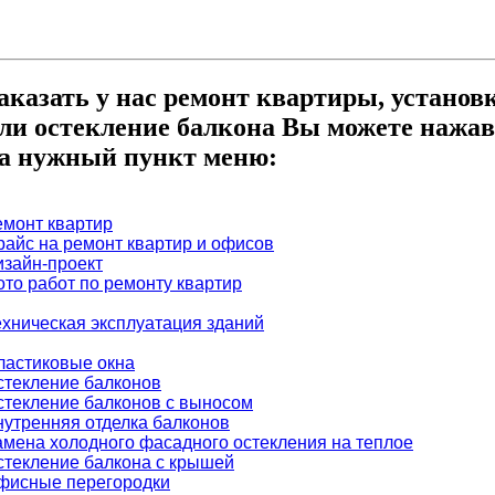
аказать у нас ремонт квартиры, установ
ли остекление балкона Вы можете нажав
а нужный пункт меню:
емонт квартир
райс на ремонт квартир и офисов
изайн-проект
ото работ по ремонту квартир
ехническая эксплуатация зданий
ластиковые окна
стекление балконов
стекление балконов с выносом
нутренняя отделка балконов
амена холодного фасадного остекления на теплое
стекление балкона с крышей
фисные перегородки