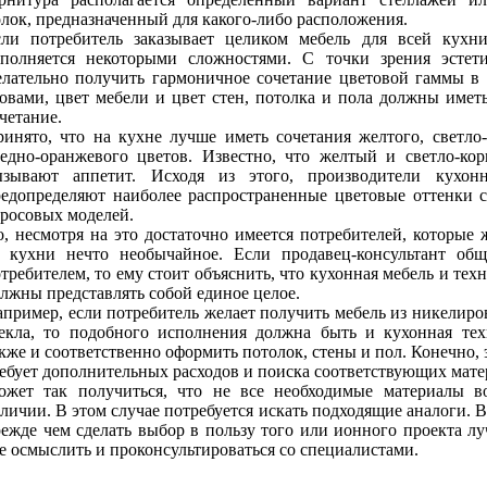
лок, предназначенный для какого-либо расположения.
сли потребитель заказывает целиком мебель для всей
кухни
ополняется некоторыми сложностями. С точки зрения эстет
лательно получить гармоничное сочетание цветовой гаммы в
овами, цвет мебели и цвет стен, потолка и пола должны имет
четание.
инято, что на кухне лучше иметь сочетания желтого, светло
едно-оранжевого цветов. Известно, что желтый и светло-ко
ызывают аппетит. Исходя из этого, производители кухон
едопределяют наиболее распространенные цветовые оттенки 
росовых моделей.
, несмотря на это достаточно имеется потребителей, которые 
з кухни нечто необычайное. Если продавец-консультант общ
требителем, то ему стоит объяснить, что
кухонная мебель
и техн
лжны представлять собой единое целое.
пример, если потребитель желает получить мебель из никелиро
екла, то подобного исполнения должна быть и кухонная тех
кже и соответственно оформить потолок, стены и пол. Конечно, 
ебует дополнительных расходов и поиска соответствующих мате
ожет так получиться, что не все необходимые материалы в
личии. В этом случае потребуется искать подходящие аналоги. В
ежде чем сделать выбор в пользу того или ионного проекта л
е осмыслить и проконсультироваться со специалистами.