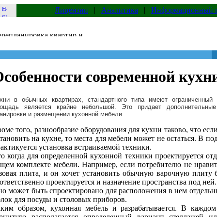
Лицензии
|
Аналитика
|
Информационный 
собенности современной кухни
хни в обычных квартирах, стандартного типа имеют ограниченный
ощадь является крайне небольшой. Это придает дополнительные
анировке и размещении кухонной мебели.
оме того, разнообразие оборудования для кухни таково, что есл
тановить на кухне, то места для мебели может не остаться. В п
актикуется установка встраиваемой техники.
о когда для определенной кухонной техники проектируется отд
щем комплекте мебели. Например, если потребителю не нравит
зовая плита, и он хочет установить обычную варочную плиту б
ответственно проектируется и назначение пространства под ней.
о может быть спроектировано для расположения в нем отдел
лок для посуды и столовых приборов.
ким образом, кухонная мебель и разрабатывается. В каждом
арнитура располагается определенный вариант стеллажей 