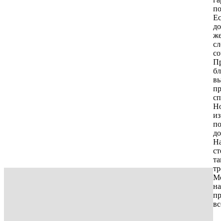
по
Е
д
же
сл
со
Пр
бл
в
пр
сп
Но
и
по
до
На
ст
та
тр
М
на
пр
вс