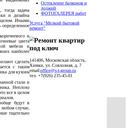
Остекление балконов и
лоджий
, тогда задача
ФОТОГАЛЕРЕЯ работ
ики и дизайна
 целом. Иными
Услуга "Мелкий бытовой
ь определенное
ремонт"
-коричневого и
ричневые цвета
ной мебели и
своих наиболее
141406, Московская область,
желают сделать
Химки, ул. Совхозная, д. 7
ается с таким
email:
office@s-t-group.ru
ика для кухонь
тел. +7(926) 235-45-01
ванной стали и
ника. Неплохо
это все в целом
риалов.
ообще будут в
 любом случае,
учше тщательно