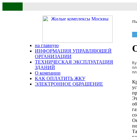
на главную
О
ИНФОРМАЦИЯ УПРАВЛЯЮЩЕЙ
ОРГАНИЗАЦИИ
ТЕХНИЧЕСКАЯ ЭКСПЛУАТАЦИЯ
Ку
ЗДАНИЙ
пл
пл
О компании
КАК ОПЛАТИТЬ ЖКУ
Кр
ЭЛЕКТРОННОЕ ОБРАЩЕНИЕ
ус
пр
Эт
об
га
со
Он
по
Та
г