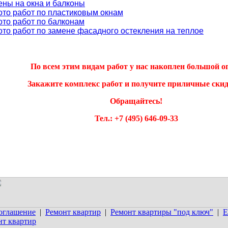
ены на окна и балконы
ото работ по пластиковым окнам
ото работ по балконам
ото работ по замене фасадного остекления на теплое
По всем этим видам работ у нас накоплен большой о
Закажите комплекс работ и получите приличные скид
Обращайтесь!
Тел.: +7 (495) 646-09-33
соглашение
|
Ремонт квартир
|
Ремонт квартиры "под ключ"
|
Е
т квартир