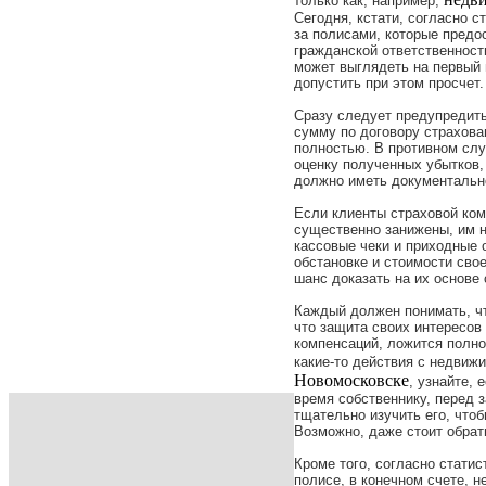
только как, например,
Сегодня, кстати, согласно 
за полисами, которые пред
гражданской ответственности
может выглядеть на первый в
допустить при этом просчет.
Сразу следует предупредить
сумму по договору страхова
полностью. В противном слу
оценку полученных убытков,
должно иметь документально
Если клиенты страховой ком
существенно занижены, им 
кассовые чеки и приходные о
обстановке и стоимости сво
шанс доказать на их основе
Каждый должен понимать, чт
что защита своих интересов
компенсаций, ложится полно
какие-то действия с недвиж
Новомосковске
, узнайте, 
время собственнику, перед 
тщательно изучить его, что
Возможно, даже стоит обрат
Кроме того, согласно стати
полисе, в конечном счете, 