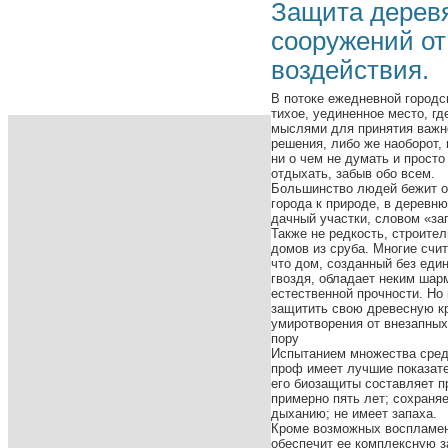
Защита деревя
сооружений от
воздействия.
В потоке ежедневной городс
тихое, уединенное место, гд
мыслями для принятия важн
решения, либо же наоборот,
ни о чем не думать и просто
отдыхать, забыв обо всем.
Большинство людей бежит о
города к природе, в деревню
дачный участки, словом «за
Также не редкость, строите
домов из сруба. Многие счит
что дом, созданный без еди
гвоздя, обладает неким шар
естественной прочности. Но 
защитить свою древесную к
умиротворения от внезапных
пору
Испытанием множества средс
проф
имеет лучшие показате
его биозащиты составляет п
примерно пять лет; сохраняе
дыханию; не имеет запаха.
Кроме возможных воспламен
обеспечит ее комплексную з