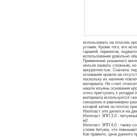
использовать на плоских кр
углами. Кроме того, его ис
гаражей, паркингов, подвало
использования довольно об
Применение указанного мат
нельзя назвать сложным, но
аккуратностью. Сначала, пе
основание кровли на отсутст
поскольку их наличие повле
материала. Не стоит относит
нашли изъяны основания кро
этого приступать к укладке
материала используется газ
синхронно и равномерно раз
которой затем он плотно пр
Изопласт эпп
делится на две
Изопласт ЭПП 3,0 - битумный
м2.
Изопласт ЭПП 4,0 - также с
слоем битума, что повышает 
Как правило, цена данного 