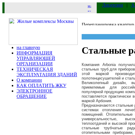
Лицензии
|
А
на главную
Стальные р
ИНФОРМАЦИЯ
УПРАВЛЯЮЩЕЙ
ОРГАНИЗАЦИИ
Компания Arbonia получил
ТЕХНИЧЕСКАЯ
стальных труб для приборов
этой маркой производи
ЭКСПЛУАТАЦИЯ ЗДАНИЙ
полотенцесушителей и сталь
О компании
Великолепный дизайн, в
КАК ОПЛАТИТЬ ЖКУ
приемлемые для россий
ЭЛЕКТРОННОЕ
популярной продукцию компа
ОБРАЩЕНИЕ
поставляется практически 
маркой Арбония.
Предназначаются
стальные 
системах отопления лече
помещений. Отопительные
универсальностью, высо
теплоотдачей и высокой про
стальные трубчатые рад
отопительными приборами,