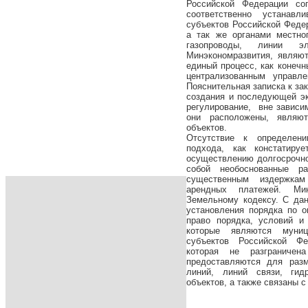
Российской Федерации со
соответственно устанавл
субъектов Российской Феде
а так же органами местно
газопроводы, линии э
Минэкономразвития, являю
единый процесс, как конечн
централизованным управл
Пояснительная записка к за
создания и последующей эк
регулирование, вне зависи
они расположены, являют
объектов.
Отсутствие к определени
подхода, как констатиру
осуществлению долгосрочно
собой необоснованные р
существенным издержка
арендных платежей. Мин
Земельному кодексу. С да
установления порядка по 
право порядка, условий и
которые являются муници
субъектов Российской Фе
которая не разграниче
предоставляются для разм
линий, линий связи, гид
объектов, а также связаны 