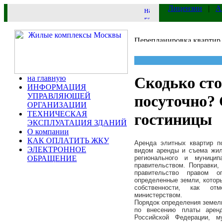
Лицензии
|
А
на главную
Скодько сто
ИНФОРМАЦИЯ
УПРАВЛЯЮЩЕЙ
посуточно? 
ОРГАНИЗАЦИИ
ТЕХНИЧЕСКАЯ
гостиницы
ЭКСПЛУАТАЦИЯ ЗДАНИЙ
О компании
КАК ОПЛАТИТЬ ЖКУ
Аренда элитных квартир п
ЭЛЕКТРОННОЕ
видом аренды и съема жил
ОБРАЩЕНИЕ
регионального и муницип
правительством. Поправки,
правительство правом 
определенные земли, котор
собственности, как отм
министерством.
Порядок определения земель
по внесению платы арен
Российской Федерации, м