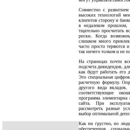
Совместно с развитием
высоких технологий ме
клиентов сторону и банк
в недалеком прошлом, 
тщательно просчитать в
риски. Когда возможн
слишком много привлек
часто просто теряются и
так ничего толком и не п
На страницах почти все
подсчета дивидендов, дл
как будут работать его 
Это специальная цифров
расчетную формулу. Опр
другого вида вкладов,
соответствующие окош
программа элементарна 
сайта. При эксплуата
рассмотреть разные ус
выбор оптимальной депо
Как ни грустно, но люд
обеспеченная социал