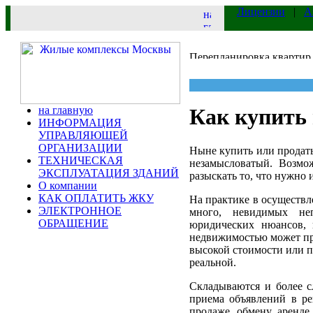
Лицензии
|
А
на главную
Как купить 
ИНФОРМАЦИЯ
УПРАВЛЯЮЩЕЙ
ОРГАНИЗАЦИИ
Ныне купить или продать
ТЕХНИЧЕСКАЯ
незамысловатый. Возмо
ЭКСПЛУАТАЦИЯ ЗДАНИЙ
разыскать то, что нужно 
О компании
КАК ОПЛАТИТЬ ЖКУ
На практике в осуществл
ЭЛЕКТРОННОЕ
много, невидимых неп
ОБРАЩЕНИЕ
юридических нюансов, 
недвижимостью может пр
высокой стоимости или п
реальной.
Складываются и более 
приема объявлений в р
продаже, обмену. аренд