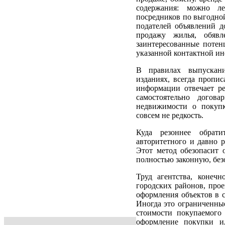
содержания: можно л
посредников по выгодной
подателей объявлений 
продажу жилья, обявл
заинтересованные потен
указанной контактной ин
В правилах выпускан
изданиях, всегда пропис
информации отвечает ре
самостоятельно догова
недвижимости о покуп
совсем не редкость.
Куда резоннее обрати
авторитетного и давно 
Этот метод обезопасит 
полностью законную, без
Труд агентства, конеч
городских районов, прое
оформления объектов в с
Иногда это ограниченны
стоимости покупаемого
оформление покупки и