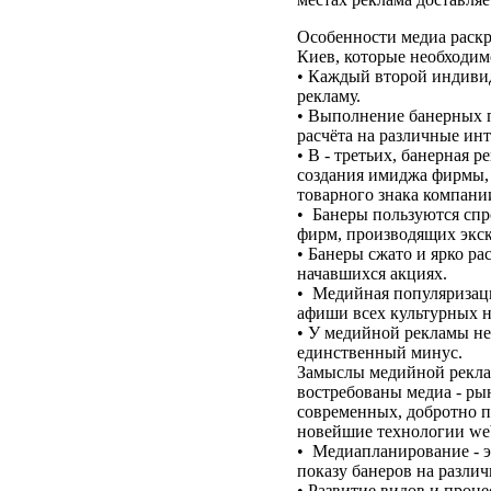
Особенности медиа раск
Киев, которые необходимо
• Каждый второй индиви
рекламу.
• Выполнение банерных п
расчёта на различные ин
• В - третьих, банерная 
создания имиджа фирмы, 
товарного знака компани
• Банеры пользуются сп
фирм, производящих экс
• Банеры сжато и ярко р
начавшихся акциях.
• Медийная популяризац
афиши всех культурных 
• У медийной рекламы нем
единственный минус.
Замыслы медийной рекла
востребованы медиа - ры
современных, добротно 
новейшие технологии web
• Медиапланирование - э
показу банеров на разли
• Развитие видов и проце