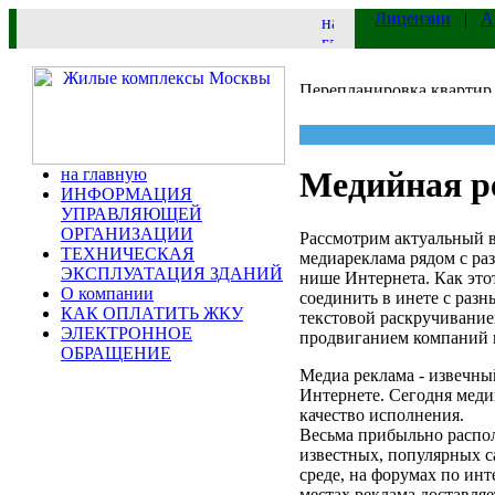
Лицензии
|
А
на главную
Медийная р
ИНФОРМАЦИЯ
УПРАВЛЯЮЩЕЙ
ОРГАНИЗАЦИИ
Рассмотрим актуальный в
ТЕХНИЧЕСКАЯ
медиареклама рядом с ра
ЭКСПЛУАТАЦИЯ ЗДАНИЙ
нише Интернета. Как эт
О компании
соединить в инете с разн
КАК ОПЛАТИТЬ ЖКУ
текстовой раскручивани
ЭЛЕКТРОННОЕ
продвиганием компаний в
ОБРАЩЕНИЕ
Медиа реклама - извечны
Интернете. Сегодня мед
качество исполнения.
Весьма прибыльно распо
известных, популярных с
среде, на форумах по инт
местах реклама доставляе