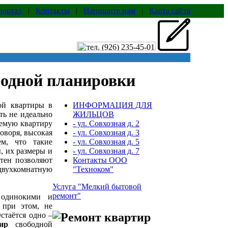
портал
|
Контакты
|
Напишите нам
|
Карта сайта
бодной планировки
ой квартиры в
ИНФОРМАЦИЯ ДЛЯ
ть не идеально
ЖИЛЬЦОВ
аемую квартиру
- ул. Совхозная д. 2
оворя, высокая
- ул. Совхозная д. 3
ем, что такие
- ул. Совхозная д. 5
, их размеры и
- ул. Совхозная д. 7
стен позволяют
Контакты ООО
 двухкомнатную
"Техноком"
Услуга "Мелкий бытовой
ремонт"
 одинокими и
 при этом, не
стаётся одно –
ир
свободной