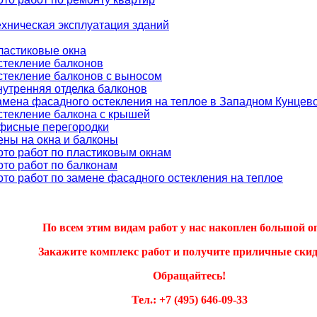
ехническая эксплуатация зданий
ластиковые окна
стекление балконов
стекление балконов с выносом
нутренняя отделка балконов
амена фасадного остекления на теплое в Западном Кунцев
стекление балкона с крышей
фисные перегородки
ены на окна и балконы
ото работ по пластиковым окнам
ото работ по балконам
ото работ по замене фасадного остекления на теплое
По всем этим видам работ у нас накоплен большой о
Закажите комплекс работ и получите приличные скид
Обращайтесь!
Тел.: +7 (495) 646-09-33