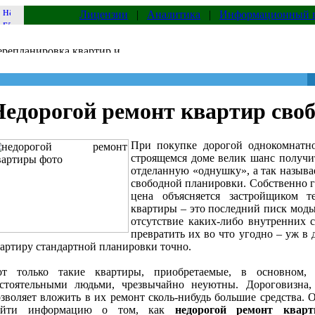
Лицензии
|
Аналитика
|
Информационный 
Недорогой ремонт квартир сво
При покупке дорогой однокомнатн
строящемся доме велик шанс получи
отделанную «однушку», а так назыв
свободной планировки. Собственно г
цена объясняется застройщиком т
квартиры – это последний писк моды
отсутствие каких-либо внутренних 
превратить их во что угодно – уж в
артиру стандартной планировки точно.
от только такие квартиры, приобретаемые, в основном,
остоятельными людьми, чрезвычайно неуютны. Дороговизна,
зволяет вложить в их ремонт сколь-нибудь большие средства. О
айти информацию о том, как
недорогой ремонт кварт