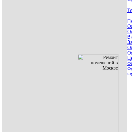
Т
П
О
О
В
З
О
О
Ц
Ф
Ф
Ф