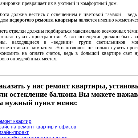
анировки превращает их в уютный и комфортный дом.
бота должна вестись с освещением и цветовой гаммой – вед
идом
недорогого ремонта квартиры
является именно косметиче
ета отделки должны подбираться максимально возможных тёмн
зволят сузить пространство. А вот освещение должно быть 
оны, находящиеся в «ведении» групп светильников, мо
ответствовать комнатам. Это позволит не только сузить прос
кономить на оплате счетов, ведь в большой квартире свет 
рого определённых местах.
аказать у нас ремонт квартиры, установ
ли остекление балкона Вы можете нажав
а нужный пункт меню:
емонт квартир
райс на ремонт квартир и офисов
изайн-проект
ото работ по ремонту квартир