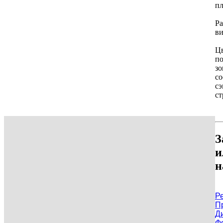
пл
Ра
в
Цв
по
з
со
сэ
ст
З
и
н
Р
П
Д
Ф