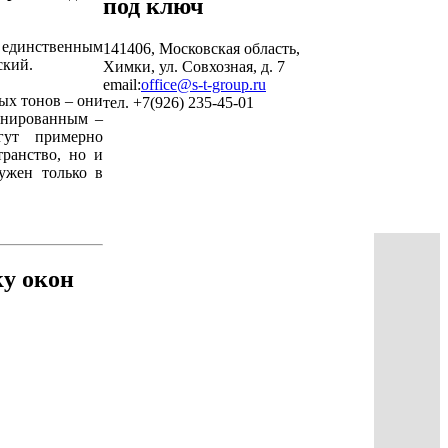
ь единственным
141406, Московская область,
ский.
Химки, ул. Совхозная, д. 7
email:
office@s-t-group.ru
ых тонов – они
тел. +7(926) 235-45-01
зонированным –
гут примерно
транство, но и
нужен только в
ку окон