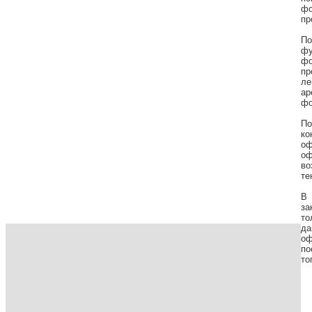
фо
пр
По
ф
фо
пр
ле
ар
фо
По
ко
оф
оф
во
те
В 
за
то
да
оф
по
то