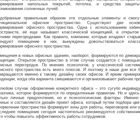
рмирования напольных покрытий, потолка, и средства защит
оникновения солнечных лучей.
добранные правильным образом эти отдельные элементы и смогу
ункциональное офисное пространство. Существуют две основ
рмирования офисного пространства. Одна с использованием кабин
остранств, её еще называют классической концепцией, и открытое
гкими перегородками. Как правило, компании, которые владеют стары
ендуют помещение в них, вынуждены довольствоваться класс
рмирования офисного пространства.
мещения в новых офисных зданиях, наоборот, формируются по демокра
нцепции. Открытое пространство в этом случае создается с помощь
исных перегородок. По мнению психологов, у классической систе
исного пространства есть много плюсов. И поэтому в наши дни все 
звращаются именно к такому дизайну своих офисов. И ярким примеро
нденции, когда оба варианта смешиваются и организовывают рабочее пр
любом случае оформление конкретного офиса – это сугубо индивид
казчика, которое формируется по определенным правилам. Но и здесь
лько личные предпочтения, но и психологические факторы. Именно
нных и составляется дизайн проект офиса, который путем подбора цв
ормлении пространства формирует зоны для работы, переговоров или 
следнее помещение сегодня настоятельно рекомендуется собственни
го чтобы повысить эффективность работы сотрудников.