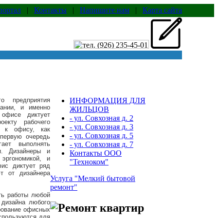
портал
|
Контакты
|
Напишите нам
|
Карта сайта
о предприятия
ИНФОРМАЦИЯ ДЛЯ
ании, и именно
ЖИЛЬЦОВ
 офисе диктует
- ул. Совхозная д. 2
оекту рабочего
- ул. Совхозная д. 3
я к офису, как
- ул. Совхозная д. 5
 первую очередь
гает выполнять
- ул. Совхозная д. 7
и. Дизайнеры и
Контакты ООО
 эргономикой, и
"Техноком"
фис диктует ряд
ют от дизайнера
Услуга "Мелкий бытовой
ремонт"
ть работы любой
 дизайна любого
рование офисных
используются для