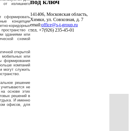
ы от излишнего
141406, Московская область,
т сформировать
Химки, ул. Совхозная, д. 7
ные концепции
email:
office@s-t-group.ru
етно-коридорных
тел. +7(926) 235-45-01
 пространство с
ми зданиями или
ической схемой
тичной открытой
ю мобильных или
мы формирования
больше компаний
м могут служить
остранство.
уальное решение
 учитываются не
 на основе этих
етовых решений в
отдыха. И именно
ком офисов, для