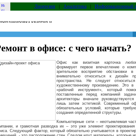
Лицензии
|
Аналитика
|
Информационный 
емонт в офисе: с чего начать?
Офис как визитная карточка любог
формирует первое впечатление о комп
зрительное восприятие обстановки в
внимательно относиться к дизайн пр
пространства. Не следует относитьс
художественному произведению. Это в
«рабочий инструмент», который помо
поставленные перед компанией задач
архитекторы вначале руководствуются
лишь затем эстетикой. Современный о
обязательных условий, которые требу
создания определенной структуры.
Компьютерные сети – неотъемлемая час
мпании, и грамотная разводка их – это уже элемент проектирования
иса. Следующий фактор, который обязательно учитывается в проекти
мещений, - это расположение стен. Следом идут материалы, которые 