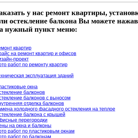
аказать у нас ремонт квартиры, установ
ли остекление балкона Вы можете нажав
а нужный пункт меню:
емонт квартир
райс на ремонт квартир и офисов
изайн-проект
ото работ по ремонту квартир
ехническая эксплуатация зданий
ластиковые окна
стекление балконов
стекление балконов с выносом
нутренняя отделка балконов
амена холодного фасадного остекления на теплое
стекление балкона с крышей
фисные перегородки
ены на окна и балконы
ото работ по пластиковым окнам
ото работ по балконам