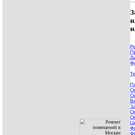
З
и
н
Р
П
Д
Ф
Т
П
О
О
В
З
О
О
Ц
Ф
Ф