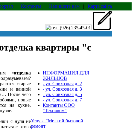
портал
|
Контакты
|
Напишите нам
|
Карта сайта
 отделка квартиры "с
рим «
отделка
ИНФОРМАЦИЯ ДЛЯ
дразумеваем?
ЖИЛЬЦОВ
раются старые
- ул. Совхозная д. 2
ухни и ванной
- ул. Совхозная д. 3
он… После чего
- ул. Совхозная д. 5
обоями, новые
- ул. Совхозная д. 7
тся на кухне,
Контакты ООО
нузле.
"Техноком"
Услуга "Мелкий бытовой
елки с нуля не
ремонт"
наться с этого