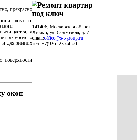
стно, прекрасно
нной комнате
ванна;
141406, Московская область,
вычищается, а
Химки, ул. Совхозная, д. 7
счёт выносного
email:
office@s-t-group.ru
, и для зимних
тел. +7(926) 235-45-01
с поверхности
ку окон