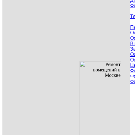
Д
Ф
Т
П
О
О
В
З
О
О
Ц
Ф
Ф
Ф