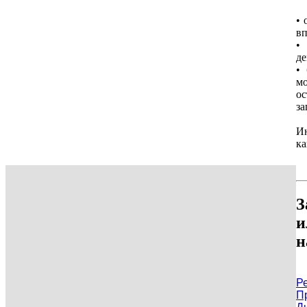
•
вп
•
де
•
мо
ос
за
И
ка
З
и
н
Р
П