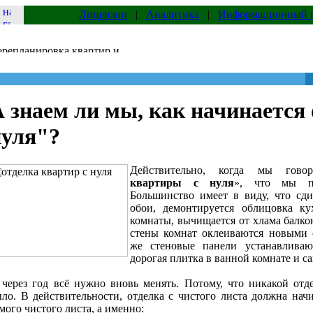
Лицензии
|
Аналитика
|
Информационный 
 знаем ли мы, как начинается
нуля"?
Действительно, когда мы гово
квартиры с нуля
», что мы по
Большинство имеет в виду, что сди
обои, демонтируется облицовка к
комнаты, вычищается от хлама балк
стены комнат оклеиваются новыми 
же стеновые панели устанавливаю
дорогая плитка в ванной комнате и са
через год всё нужно вновь менять. Потому, что никакой отд
ло. В действительности, отделка с чистого листа должна начи
мого чистого листа, а именно: