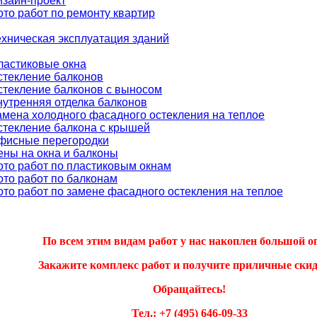
изайн-проект
ото работ по ремонту квартир
ехническая эксплуатация зданий
ластиковые окна
стекление балконов
стекление балконов с выносом
нутренняя отделка балконов
амена холодного фасадного остекления на теплое
стекление балкона с крышей
фисные перегородки
ены на окна и балконы
ото работ по пластиковым окнам
ото работ по балконам
ото работ по замене фасадного остекления на теплое
По всем этим видам работ у нас накоплен большой о
Закажите комплекс работ и получите приличные скид
Обращайтесь!
Тел.: +7 (495) 646-09-33