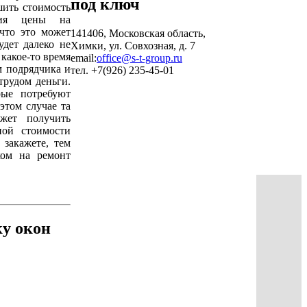
ить стоимость
ия цены на
что это может
141406, Московская область,
удет далеко не
Химки, ул. Совхозная, д. 7
 какое-то время
email:
office@s-t-group.ru
м подрядчика и
тел. +7(926) 235-45-01
трудом деньги.
рые потребуют
этом случае та
жет получить
ной стоимости
закажете, тем
ком на ремонт
ку окон