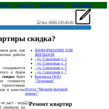
портал
|
Контакты
|
Напишите нам
|
Карта сайта
вартиры скидка?
аком деле, как
ИНФОРМАЦИЯ ДЛЯ
онтные работы
ЖИЛЬЦОВ
- ул. Совхозная д. 2
- ул. Совхозная д. 3
 складывается
- ул. Совхозная д. 5
этого и будем
- ул. Совхозная д. 7
 скидка
будет
Контакты ООО
ие стоимости
"Техноком"
строительные
Услуга "Мелкий бытовой
ли в качестве
ремонт"
 не даст – ведь
ой прибыли, на