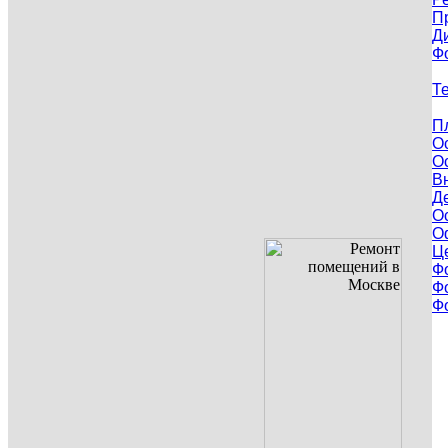
П
Д
Ф
Т
П
О
О
В
Д
О
О
Ц
Ф
Ф
Ф