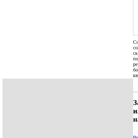
С
со
с
п
ре
б
кв
З
и
н
Р