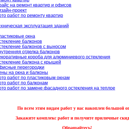
райс на ремонт квартир и офисов
изайн-проект
ото работ по ремонту квартир
ехническая эксплуатация зданий
ластиковые окна
стекление балконов
стекление балконов с выносом
нутренняя отделка балконов
екоративные короба для алюминиевого остекления
стекление балкона с крышей
фисные перегородки
ены на окна и балконы
ото работ по пластиковым окнам
ото работ по балконам
ото работ по замене фасадного остекления на теплое
По всем этим видам работ у нас накоплен большой о
Закажите комплекс работ и получите приличные скид
Обращайтесь!