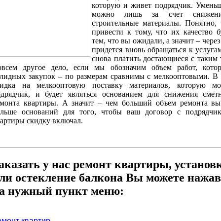
которую и живет подрядчик. Уменьш
можно лишь за счет снижен
строительные материалы. Понятно, 
привести к тому, что их качество б
тем, что вы ожидали, а значит – через
придется вновь обращаться к услуга
снова платить достающиеся с таким 
овсем другое дело, если мы обозначим объем работ, кото
лидных закупок – по размерам сравнимы с мелкооптовыми. В 
кидка на мелкооптовую поставку материалов, которую мо
одрядчик, и будет являться основанием для снижения смет
монта квартиры. А значит – чем больший объем ремонта вы 
ольше оснований для того, чтобы ваш договор с подрядчи
артиры скидку включал.
аказать у нас ремонт квартиры, установ
ли остекление балкона Вы можете нажав
а нужный пункт меню:
емонт квартир