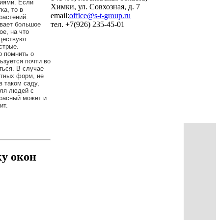
иями. Если
Химки, ул. Совхозная, д. 7
а, то в
email:
office@s-t-group.ru
растений.
тел. +7(926) 235-45-01
ывает большое
ое, на что
уществуют
стрые.
о помнить о
ьзуется почти во
ться. В случае
стных форм, не
в таком саду,
Для людей с
красный может и
ит.
ку окон