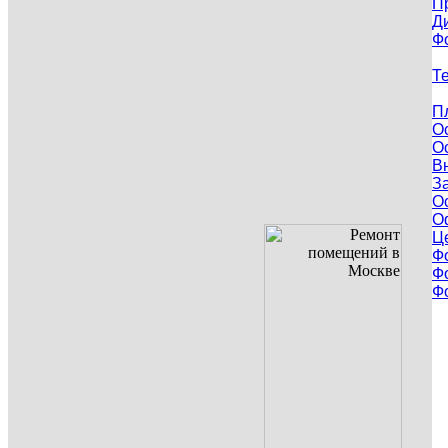
П
Д
Ф
Т
П
О
О
В
З
О
О
Ц
Ф
Ф
Ф