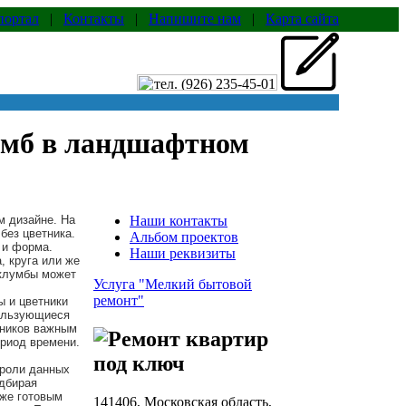
портал
|
Контакты
|
Напишите нам
|
Карта сайта
умб в ландшафтном
м дизайне. На
Наши контакты
без цветника.
Альбом проектов
 и форма.
Наши реквизиты
, круга или же
 клумбы может
Услуга "Мелкий бытовой
ремонт"
ы и цветники
пользующиеся
тников важным
ериод времени.
 роли данных
одбирая
уже готовым
141406, Московская область,