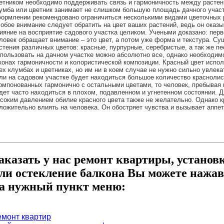
етником необходимо поддерживать связь и гармоничность между растен
умба или цветник занимает не слишком большую площадь дачного участк
ормлении рекомендовано ограничиться несколькими видами цветочных 
обое внимание следует обратить на цвет ваших растений, ведь он оказ
ияние на восприятие садового участка целиком. Учеными доказано: перв
ловек обращает внимание – это цвет, а потом уже форма и текстура. С
стения различных цветов: красные, пурпурные, серебристые, а так же пе
пользовать на дачном участке можно абсолютно все, однако необходим
конах гармоничности и колористической композиции. Красный цвет испол
ех клумбах и цветниках, но им ни в коем случае не нужно сильно увлека
ли на садовом участке будет находиться большое количество красноли
омпонованных гармонично с остальными цветами, то человек, пребывая 
дет часто находиться в плохом, подавленном и угнетенном состоянии. 
соким давлением обилие красного цвета также не желательно. Однако 
ложительно влиять на человека. Он обостряет чувства и вызывает аппет
аказать у нас ремонт квартиры, установ
ли остекление балкона Вы можете нажав
а нужный пункт меню:
емонт квартир