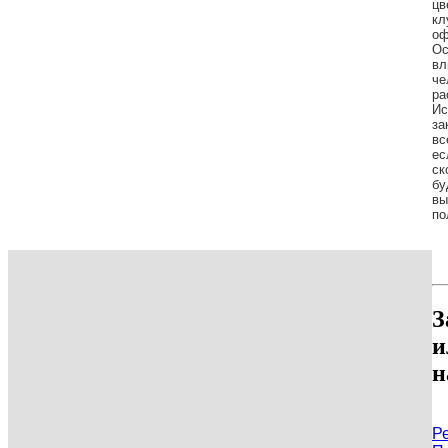
цв
кл
оф
Ос
вл
че
ра
Ис
за
вс
ес
ск
бу
вы
по
З
и
н
Р