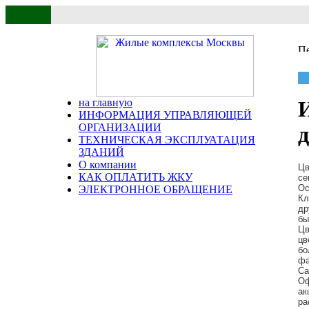
на главную
ИНФОРМАЦИЯ УПРАВЛЯЮЩЕЙ
ОРГАНИЗАЦИИ
ТЕХНИЧЕСКАЯ ЭКСПЛУАТАЦИЯ
ЗДАНИЙ
О компании
Цв
КАК ОПЛАТИТЬ ЖКУ
се
Ос
ЭЛЕКТРОННОЕ ОБРАЩЕНИЕ
Кл
др
бы
Цв
цв
бо
фа
Са
Оф
ак
ра