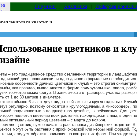
Лицензии
|
Аналитика
|
Информационный 
Использование цветников и кл
дизайне
еты – это традиционное средство озеленения территории в ландшафтно
годняшний день практически ни одно дачное оформление не обходиться 
новные особенности дачных цветников и клумб – это строгая симметрия
умбы, как правило, выполняются в форме прямоугольника, овала, ромба
угих геометрических фигур. В зависимости от размеров участка размер
ть от 1 до 30 метров в диаметре.
етники обычно бывают двух видов: пейзажные и круглогодичные. Клумб
етут регулярно, поэтому относятся к круглогодичным, а миксбордеры, 
льшой популярностью в ландшафтном дизайне, - к пейзажным. Для цве
ктором является цветение всех растений, находящихся в нем, в один п
мый оптимальный период цветения – с марта до ноября.
ормляя цветник, нужно начать с расстановки дизайнерских акцентов. В
центов могут быть растения с яркой окраской или необычной формой. П
стения, следует обратить внимание на контраст их форм. При уходе за 