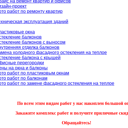
райс на ремонт квартир и офисов
изайн-проект
ото работ по ремонту квартир
ехническая эксплуатация зданий
ластиковые окна
стекление балконов
стекление балконов с выносом
нутренняя отделка балконов
амена холодного фасадного остекления на теплое
стекление балкона с крышей
фисные перегородки
ены на окна и балконы
ото работ по пластиковым окнам
ото работ по балконам
ото работ по замене фасадного остекления на теплое
По всем этим видам работ у нас накоплен большой о
Закажите комплекс работ и получите приличные скид
Обращайтесь!