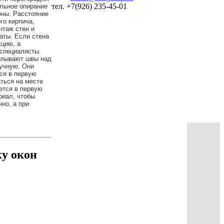
тел. +7(926) 235-45-01
альное опирание
оны. Расстояние
го кирпича,
нтаж стен и
аты. Если стена
кцию, а
 специалисты.
делывают швы над
ручную. Они
ся в первую
ться на месте
ется в первую
риал, чтобы
но, а при
ку окон