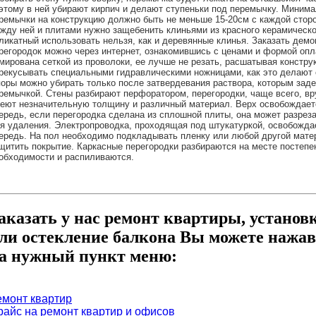
этому в ней убирают кирпич и делают ступеньки под перемычку. Миним
ремычки на конструкцию должно быть не меньше 15-20см с каждой стор
жду ней и плитами нужно защебенить клиньями из красного керамическо
ликатный использовать нельзя, как и деревянные клинья.
Заказать демо
регородок
можно через интернет, ознакомившись с ценами и формой опл
мирована сеткой из проволоки, ее лучше не резать, расшатывая констру
рекусывать специальными гидравлическими ножницами, как это делают
оры можно убирать только после затвердевания раствора, которым за
ремычкой. Стены разбирают перфоратором, перегородки, чаще всего, в
еют незначительную толщину и различный материал. Верх освобождает
ередь, если перегородка сделана из сплошной плиты, она может разреза
я удаления. Электропроводка, проходящая под штукатуркой, освобожда
ередь. На пол необходимо подкладывать пленку или любой другой мате
щитить покрытие. Каркасные перегородки разбираются на месте постепен
обходимости и распиливаются.
аказать у нас ремонт квартиры, установ
ли остекление балкона Вы можете нажав
а нужный пункт меню:
емонт квартир
райс на ремонт квартир и офисов