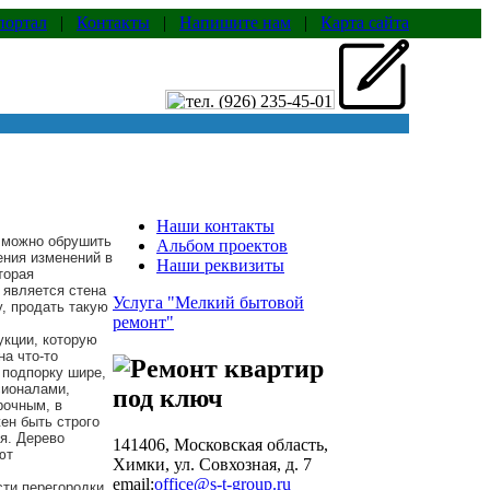
портал
|
Контакты
|
Напишите нам
|
Карта сайта
Наши контакты
, можно обрушить
Альбом проектов
ения изменений в
Наши реквизиты
торая
 является стена
Услуга "Мелкий бытовой
, продать такую
ремонт"
укции, которую
на что-то
 подпорку шире,
ионалами,
рочным, в
ен быть строго
я. Дерево
141406, Московская область,
ют
Химки, ул. Совхозная, д. 7
email:
office@s-t-group.ru
ти перегородки,