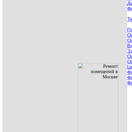
Д
Ф
Т
П
О
О
В
З
О
О
Ц
Ф
Ф
Ф