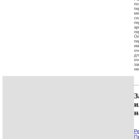
по
пе
ме
си
пе
ар
пе
Оп
пе
им
оч
дл
оч
за
не
З
и
н
Р
П