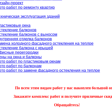
изайн-проект
ото работ по ремонту квартир
ехническая эксплуатация зданий
ластиковые окна
стекление балконов
стекление балконов с выносом
нутренняя отделка балконов
амена холодного фасадного остекления на теплое
стекление балкона с крышей
фисные перегородки
ены на окна и балконы
ото работ по пластиковым окнам
ото работ по балконам
ото работ по замене фасадного остекления на теплое
По всем этим видам работ у нас накоплен большой о
Закажите комплекс работ и получите приличные скид
Обращайтесь!