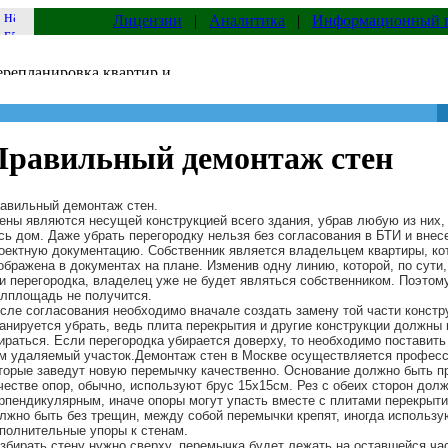
Лицензии
|
Аналитика
|
Информационный 
Правильный демонтаж стен
авильный демонтаж стен.
ены являются несущей конструкцией всего здания, убрав любую из них
сь дом. Даже убрать перегородку нельзя без согласования в БТИ и внес
оектную документацию. Собственник является владельцем квартиры, ко
ображена в документах на плане. Изменив одну линию, которой, по сути,
и перегородка, владелец уже не будет являться собственником. Поэтому
лплощадь не получится.
сле согласования необходимо вначале создать замену той части констр
анируется убрать, ведь плита перекрытия и другие конструкции должны 
ираться. Если перегородка убирается доверху, то необходимо поставить
м удаляемый участок.Демонтаж стен в Москве
осуществляется професс
торые заведут новую перемычку качественно. Основание должно быть п
честве опор, обычно, используют брус 15х15см. Рез с обеих сторон долж
рпендикулярным, иначе опоры могут упасть вместе с плитами перекрыти
лжно быть без трещин, между собой перемычки крепят, иногда использу
полнительные упоры к стенам.
збирать стену нужно сверху, перемычка будет лежать на оставшейся час