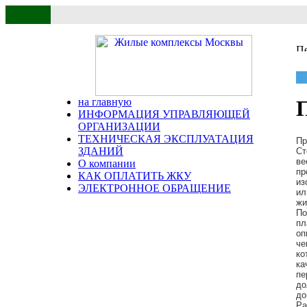
на главную
ИНФОРМАЦИЯ УПРАВЛЯЮЩЕЙ
ОРГАНИЗАЦИИ
ТЕХНИЧЕСКАЯ ЭКСПЛУАТАЦИЯ
Пр
ЗДАНИЙ
Ст
ве
О компании
пр
КАК ОПЛАТИТЬ ЖКУ
из
ЭЛЕКТРОННОЕ ОБРАЩЕНИЕ
ил
жи
По
пл
оп
че
ко
ка
пе
до
до
Ра