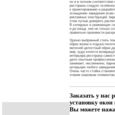
но и в полном соответствии
ресторана следует особенно
к проектированию и разработ
оснащению заведения всем 
рекламных конструкций, бар
этом лучше доверить распи
В солидных и уважающих себ
и до конца, они не только с
правильно произвести раскр
Удачно выбранный стиль пом
образ жизни и отдыха посет
мелочей целостный образ да
мир, куда хочется возвраща
интерьера ресторана самост
дело опытным профессионал
занимает, несомненно, барн
интерьере любого заведения п
Очень часто стойка станови
этаким знаковым элементом
Заказать у нас 
установку окон
Вы можете нажа