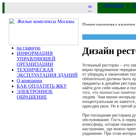
Лицензии
|
А
на главную
Дизайн рес
ИНФОРМАЦИЯ
УПРАВЛЯЮЩЕЙ
ОРГАНИЗАЦИИ
Успешный ресторан – это за
ТЕХНИЧЕСКАЯ
верно продуманное передви
от уборщиц и заканчивая по
ЭКСПЛУАТАЦИЯ ЗДАНИЙ
обязательно должны быть к
О компании
предметы в дизайне рестора
КАК ОПЛАТИТЬ ЖКУ
найти для себя новыми и по
ЭЛЕКТРОННОЕ
того, что полностью понятн
ОБРАЩЕНИЕ
людям. Чем менее интерьер 
концептуальным он кажется 
один-два раза. Но в третий 
При посещении ресторана дл
обслуживания. Гость в перв
атмосферу, которая покаже
настроению, где можно прия
уединении. При этом интерь