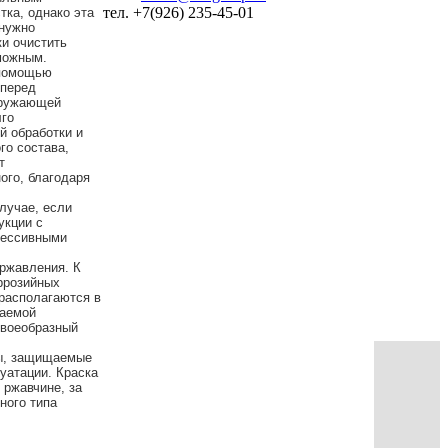
тел. +7(926) 235-45-01
тка, однако эта
 нужно
ки очистить
можным.
 помощью
 перед
кружающей
лго
й обработки и
го состава,
т
ого, благодаря
лучае, если
укции с
рессивными
 ржавления. К
оррозийных
 располагаются в
ваемой
своеобразный
ты, защищаемые
уатации. Краска
 ржавчине, за
ного типа