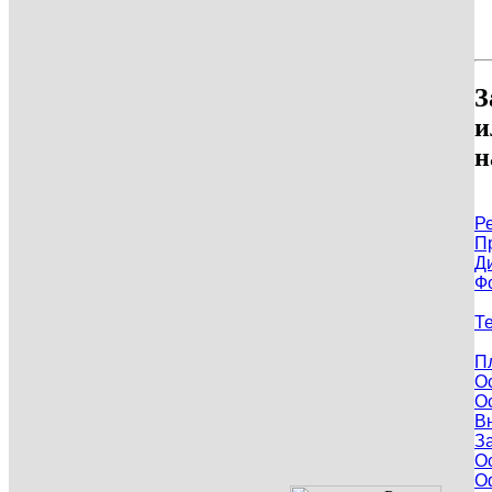
З
и
н
Р
П
Д
Ф
Т
П
О
О
В
З
О
О