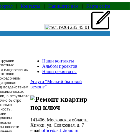
портал
|
Контакты
|
Напишите нам
|
Карта сайта
струкции
Наши контакты
слотных
Альбом проектов
о излучения их
Наши реквизиты
таточно
кокрасочном
Услуга "Мелкий бытовой
ащищенная
ремонт"
д воздействием
рохимических
ии, в результате
точно быстро
только
ьность.
озии
лучшим
141406, Московская область,
 можно
Химки, ул. Совхозная, д. 7
ом нанести
email:
office@s-t-group.ru
вильным