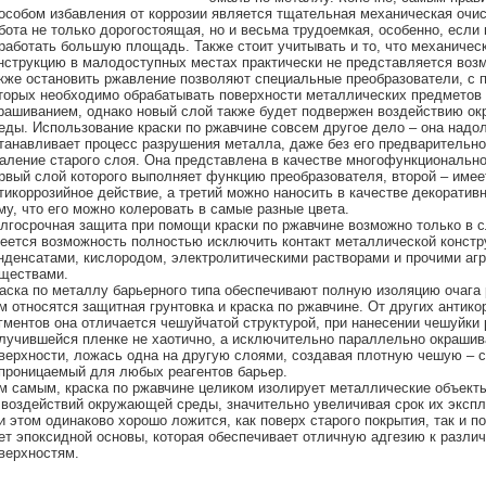
особом избавления от коррозии является тщательная механическая очис
бота не только дорогостоящая, но и весьма трудоемкая, особенно, если
работать большую площадь. Также стоит учитывать и то, что механичес
нструкцию в малодоступных местах практически не представляется воз
кже остановить ржавление позволяют специальные преобразователи, с
торых необходимо обрабатывать поверхности металлических предметов
рашиванием, однако новый слой также будет подвержен воздействию о
еды. Использование краски по ржавчине совсем другое дело – она надо
танавливает процесс разрушения металла, даже без его предварительно
аление старого слоя. Она представлена в качестве многофункционально
рвый слой которого выполняет функцию преобразователя, второй – имее
тикоррозийное действие, а третий можно наносить в качестве декоративн
му, что его можно колеровать в самые разные цвета.
лгосрочная защита при помощи краски по ржавчине возможно только в с
еется возможность полностью исключить контакт металлической констр
нденсатами, кислородом, электролитическими растворами и прочими аг
ществами.
аска по металлу барьерного типа обеспечивают полную изоляцию очага
м относятся защитная
грунтовка
и краска по ржавчине. От других антик
гментов она отличается чешуйчатой структурой, при нанесении чешуйки
лучившейся пленке не хаотично, а исключительно параллельно окраши
верхности, ложась одна на другую слоями, создавая плотную чешую – 
проницаемый для любых реагентов барьер.
м самым, краска по ржавчине целиком изолирует металлические объек
 воздействий окружающей среды, значительно увеличивая срок их экспл
и этом одинаково хорошо ложится, как поверх старого покрытия, так и по
ет эпоксидной основы, которая обеспечивает отличную адгезию к различ
верхностям.