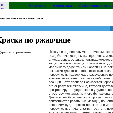
Лицензии
|
Аналитика
|
Информационный 
Краска по ржавчине
Чтобы не подвергать металлические кон
воздействию конденсата, щелочных и ки
атмосферных осадков, ультрафиолетовог
защищают при помощи окрашивания. Дос
малейшего дефекта или царапины на ла
покрытии для того, чтобы открытая нез
поверхность подверглась разрушению по
химически активных веществ либо элект
реакций. Этот процесс называется корроз
его образуется ржавчина, которая доста
прогрессирует, существенно ухудшая не 
структуру металла, но и его функционал
Для того чтобы остановить процесс корр
применяются различные методы, но наи
решением будет
краска по ржавчине
или
поверхность сначала загрунтовать, а пот
эмаль по металлу. Конечно, самым пра