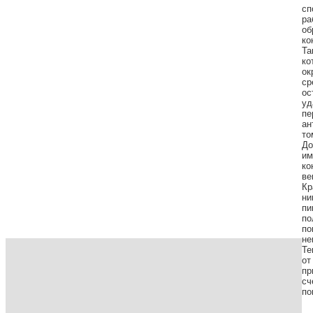
сп
ра
об
ко
Та
ко
ок
ср
ос
уд
пе
ан
то
До
им
ко
ве
Кр
ни
пи
по
по
не
Те
от
пр
сч
по