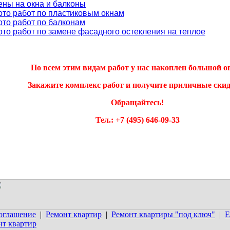
ены на окна и балконы
ото работ по пластиковым окнам
ото работ по балконам
ото работ по замене фасадного остекления на теплое
По всем этим видам работ у нас накоплен большой о
Закажите комплекс работ и получите приличные скид
Обращайтесь!
Тел.: +7 (495) 646-09-33
соглашение
|
Ремонт квартир
|
Ремонт квартиры "под ключ"
|
Е
т квартир