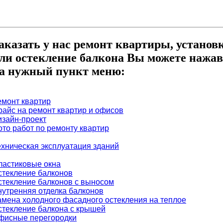
аказать у нас ремонт квартиры, установ
ли остекление балкона Вы можете нажав
а нужный пункт меню:
емонт квартир
райс на ремонт квартир и офисов
изайн-проект
ото работ по ремонту квартир
ехническая эксплуатация зданий
ластиковые окна
стекление балконов
стекление балконов с выносом
нутренняя отделка балконов
амена холодного фасадного остекления на теплое
стекление балкона с крышей
фисные перегородки