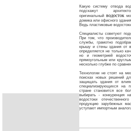
Какую систему отвода во
подскажут архит
водосток
оригинальный
мо
домика или офисного здания
Ведь пластиковые водостоки
Специалисты советуют подо
При том, что производите
службы, грамотно подобр
крышу и стены здания от 
определяется не только кач
но и геометрией водост
прямоугольным или круглы
несколько глубже по сравне
Технологии не стоят на ме
поисках новых решений дл
защищать здания от влиян
специализирующихся на п
стране становится все бо
выбирать - конкуренция н
водостоки отечественног
продукцию зарубежных мас
уступают импортным аналог