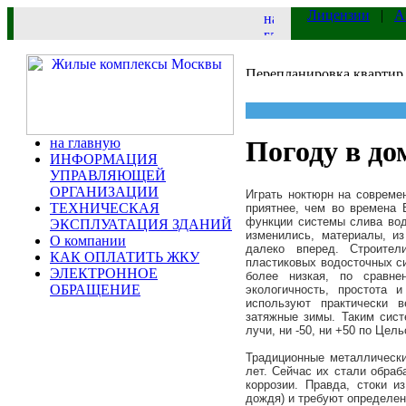
Лицензии
|
А
на главную
Погоду в до
ИНФОРМАЦИЯ
УПРАВЛЯЮЩЕЙ
ОРГАНИЗАЦИИ
Играть ноктюрн на совреме
ТЕХНИЧЕСКАЯ
приятнее, чем во времена
функции системы слива во
ЭКСПЛУАТАЦИЯ ЗДАНИЙ
изменились, материалы, и
О компании
далеко вперед. Строите
КАК ОПЛАТИТЬ ЖКУ
пластиковых водосточных си
ЭЛЕКТРОННОЕ
более низкая, по сравне
ОБРАЩЕНИЕ
экологичность, простота 
используют практически в
затяжные зимы. Таким сис
лучи, ни -50, ни +50 по Цел
Традиционные металлически
лет. Сейчас их стали обраб
коррозии. Правда, стоки 
дождя) и требуют определен