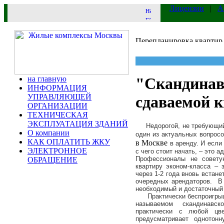
Лицензии
|
А
на главную
"Скандинавс
ИНФОРМАЦИЯ
УПРАВЛЯЮЩЕЙ
сдаваемой 
ОРГАНИЗАЦИИ
ТЕХНИЧЕСКАЯ
ЭКСПЛУАТАЦИЯ ЗДАНИЙ
Недорогой, не требующий с
О компании
один из актуальных вопрос
КАК ОПЛАТИТЬ ЖКУ
в Москве
в аренду. И если
ЭЛЕКТРОННОЕ
с чего стоит начать, – это 
Профессионалы не совету
ОБРАЩЕНИЕ
квартиру эконом-класса – 
через 1-2 года вновь встан
очередных арендаторов. В 
необходимый и достаточный
Практически беспроигрышн
называемом скандинавс
практически с любой цв
предусматривает однотон