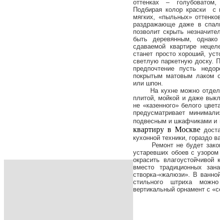
оттенках – голубоватом,
Подбирая колор краски с 
мягких, «пыльных» оттенко
раздражающе даже в спаль
позволит скрыть незначите
быть деревянным, однако
сдаваемой квартире нецел
станет просто хороший, ус
светлую паркетную доску. 
предпочтение пусть недор
покрытым матовым лаком с
или шпон.
На кухне можно отделать
плитой, мойкой и даже вык
не «казенного» белого цвет
предусматривает минимали
подвесным и шкафчиками и
квартиру в Москве
дост
кухонной техники, гораздо в
Ремонт не будет законче
устаревших обоев с узором
окрасить влагоустойчивой 
вместо традиционных зана
створка-«жалюзи». В ванной
стильного штриха можно
вертикальный орнамент с «