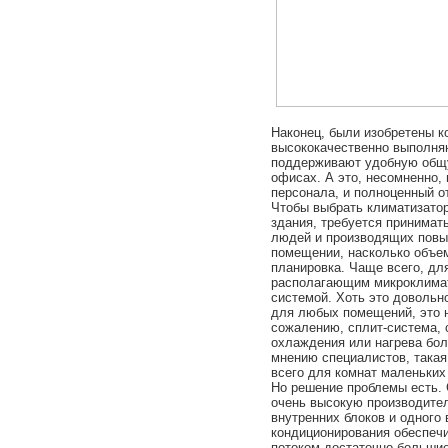
Наконец, были изобретены
к
высококачественно выполня
поддерживают удобную общ
офисах. А это, несомненно,
персонала, и полноценный о
Чтобы выбрать климатизатор
здания, требуется принимат
людей и производящих повы
помещении, насколько объем
планировка. Чаще всего, дл
располагающим микроклимат
системой. Хоть это довольн
для любых помещений, это н
сожалению, сплит-система, 
охлаждения или нагрева бо
мнению специалистов, такая
всего для комнат маленьких 
Но решение проблемы есть.
очень высокую производител
внутренних блоков и одного 
кондиционирования обеспеч
потоком достаточно большие