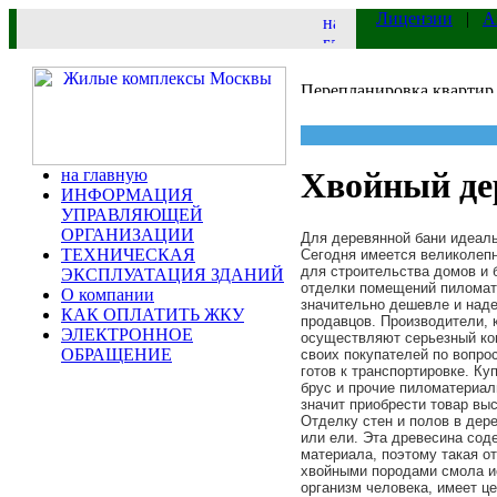
Лицензии
|
А
на главную
Хвойный де
ИНФОРМАЦИЯ
УПРАВЛЯЮЩЕЙ
ОРГАНИЗАЦИИ
Для деревянной бани идеаль
ТЕХНИЧЕСКАЯ
Сегодня имеется великолеп
для строительства домов и 
ЭКСПЛУАТАЦИЯ ЗДАНИЙ
отделки помещений
пиломат
О компании
значительно дешевле и наде
КАК ОПЛАТИТЬ ЖКУ
продавцов. Производители, 
ЭЛЕКТРОННОЕ
осуществляют серьезный кон
ОБРАЩЕНИЕ
своих покупателей по вопро
готов к транспортировке. К
брус и прочие пиломатериал
значит приобрести товар выс
Отделку стен и полов в дер
или ели. Эта древесина сод
материала, поэтому такая о
хвойными породами смола и
организм человека, имеет ц