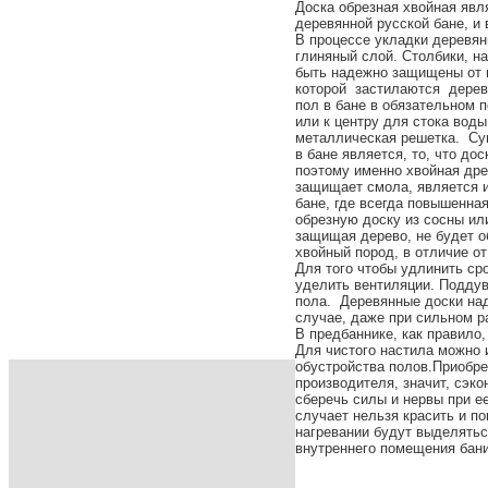
Доска обрезная хвойная явл
деревянной русской бане, и 
В процессе укладки деревян
глиняный слой. Столбики, н
быть надежно защищены от в
которой застилаются деревя
пол в бане в обязательном п
или к центру для стока вод
металлическая решетка. Су
в бане является, то, что дос
поэтому именно хвойная дре
защищает смола, является 
бане, где всегда повышенна
обрезную доску из сосны или
защищая дерево, не будет о
хвойный пород, в отличие от
Для того чтобы удлинить ср
уделить вентиляции. Поддув
пола. Деревянные доски над
случае, даже при сильном р
В предбаннике, как правило
Для чистого настила можно 
обустройства полов.Приобре
производителя, значит, сэк
сберечь силы и нервы при е
случает нельзя красить и п
нагревании будут выделять
внутреннего помещения бани