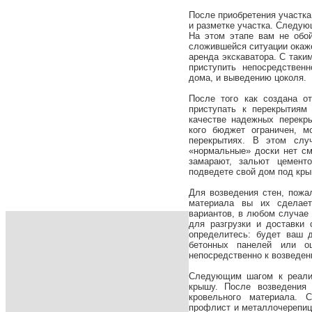
После приобретения участка
и разметке участка. Следу
На этом этапе вам не обо
сложившейся ситуации окаж
аренда экскаватора. С так
приступить непосредствен
дома, и выведению цоколя.
После того как создана о
приступать к перекрытиям
качестве надежных перекр
кого бюджет ограничен, м
перекрытиях. В этом слу
«нормальные» доски нет см
замарают, зальют цемент
подведете свой дом под кры
Для возведения стен, пожа
материала вы их сделает
вариантов, в любом случае 
для разгрузки и доставки 
определитесь: будет ваш 
бетонных панелей или оц
непосредственно к возведен
Следующим шагом к реали
крышу. После возведения 
кровельного материала. С
профлист и металлочерепиц