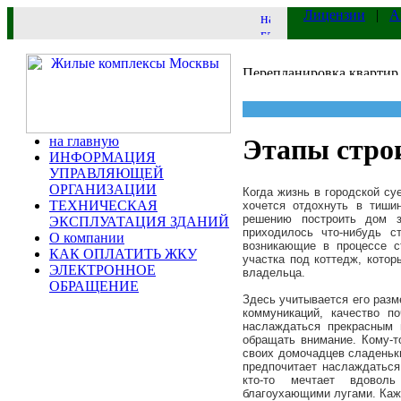
Лицензии
|
А
на главную
Этапы строи
ИНФОРМАЦИЯ
УПРАВЛЯЮЩЕЙ
ОРГАНИЗАЦИИ
Когда жизнь в городской су
ТЕХНИЧЕСКАЯ
хочется отдохнуть в тиши
решению построить дом з
ЭКСПЛУАТАЦИЯ ЗДАНИЙ
приходилось что-нибудь с
О компании
возникающие в процессе с
КАК ОПЛАТИТЬ ЖКУ
участка под коттедж, котор
ЭЛЕКТРОННОЕ
владельца.
ОБРАЩЕНИЕ
Здесь учитывается его разм
коммуникаций, качество п
наслаждаться прекрасным
обращать внимание. Кому-т
своих домочадцев сладеньки
предпочитает наслаждатьс
кто-то мечтает вдовол
благоухающими лугами. Каж