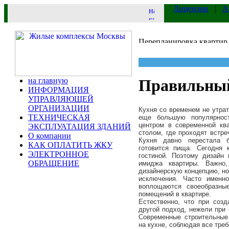
Лицензии
|
А
на главную
Правильный
ИНФОРМАЦИЯ
УПРАВЛЯЮЩЕЙ
ОРГАНИЗАЦИИ
Кухня со временем не утрат
ТЕХНИЧЕСКАЯ
еще большую популярност
центром в современной кв
ЭКСПЛУАТАЦИЯ ЗДАНИЙ
столом, где проходят встре
О компании
Кухня давно перестала б
КАК ОПЛАТИТЬ ЖКУ
готовится пища. Сегодня
ЭЛЕКТРОННОЕ
гостиной. Поэтому дизайн
ОБРАЩЕНИЕ
имиджа квартиры. Важно
дизайнерскую концепцию, но
исключения. Часто именн
воплощаются своеобразны
помещений в квартире.
Естественно, что при созд
другой подход, нежели при 
Современные строительные
на кухне, соблюдая все треб