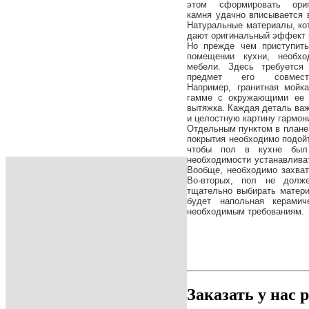
этом сформировать ориг
камня
удачно вписывается в
Натуральные материалы, ко
дают оригинальный эффект 
Но прежде чем приступить
помещении кухни, необхо
мебели. Здесь требуется
предмет его совмест
Например,
гранитная мойк
гамме с окружающими ее 
вытяжка. Каждая деталь важ
и целостную картину гармон
Отдельным пунктом в плане 
покрытия необходимо подойт
чтобы пол в кухне был
необходимости устанавлива
Вообще, необходимо захват
Во-вторых, пол не долж
тщательно выбирать матер
будет напольная керамич
необходимым требованиям.
Заказать у нас 