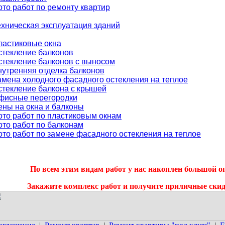
ото работ по ремонту квартир
ехническая эксплуатация зданий
ластиковые окна
стекление балконов
стекление балконов с выносом
нутренняя отделка балконов
амена холодного фасадного остекления на теплое
стекление балкона с крышей
фисные перегородки
ены на окна и балконы
ото работ по пластиковым окнам
ото работ по балконам
ото работ по замене фасадного остекления на теплое
По всем этим видам работ у нас накоплен большой о
Закажите комплекс работ и получите приличные скид