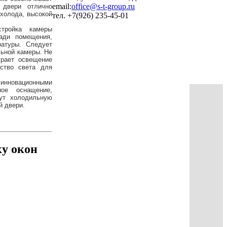
email:
office@s-t-group.ru
 двери отлично
холода, высокой
тел. +7(926) 235-45-01
стройка камеры
ади помещения,
ратуры. Следует
ьной камеры. Не
грает освещение
ство света для
 инновационными
ное оснащение,
дут холодильную
й двери.
ку окон