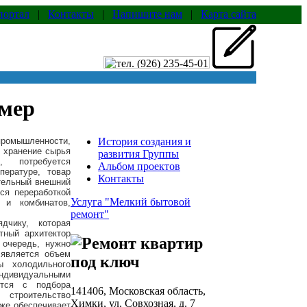
портал
|
Контакты
|
Напишите нам
|
Карта сайта
амер
ромышленности,
История создания и
е хранение сырья
развития Группы
, потребуется
Альбом проектов
пературе, товар
Контакты
тельный внешний
ся переработкой
Услуга "Мелкий бытовой
 и комбинатов,
ремонт"
ядчику, которая
тный архитектор
 очередь, нужно
является объем
ы холодильного
индивидуальными
ется с подбора
141406, Московская область,
 строительство
Химки, ул. Совхозная, д. 7
кже обеспечивает