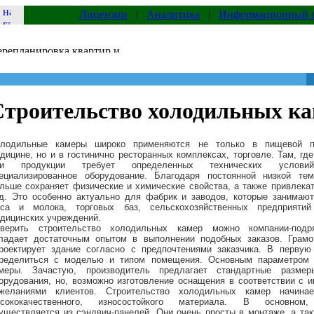
Лицензии
|
Аналитика
|
Информационный 
Строительство холодильных к
лодильные камеры широко применяются не только в пищевой п
дицине, но и в гостинично ресторанных комплексах, торговле. Там, гд
ли продукции требует определенных технических условий
ециализированное оборудование. Благодаря постоянной низкой тем
льше сохраняет физические и химические свойства, а также привлека
д. Это особенно актуально для фабрик и заводов, которые занимают
са и молока, торговых баз, сельскохозяйственных предприятий
дицинских учреждений.
верить
строительство холодильных камер
можно компании-подр
ладает достаточным опытом в выполнении подобных заказов. Грамо
роектирует здание согласно с предпочтениями заказчика. В первую
ределиться с моделью и типом помещения. Основным параметром 
меры. Зачастую, производитель предлагает стандартные размер
орудования, но, возможно изготовление оснащения в соответствии с 
желаниями клиентов. Строительство холодильных камер начина
сококачественного, износостойкого материала. В основном,
уществляется из сэндвич-панелей. Они очень просты в монтаже, а та