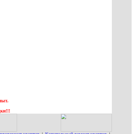
пыт.
ки!!!