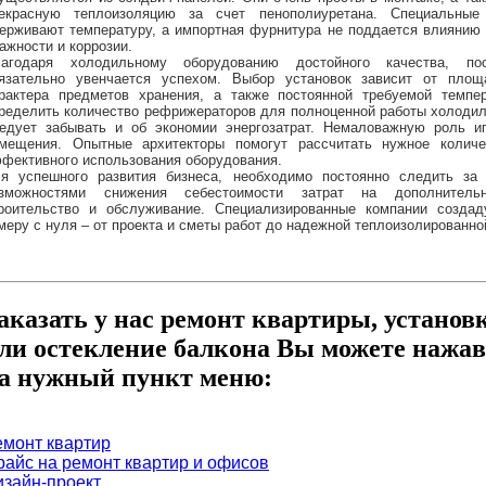
екрасную теплоизоляцию за счет пенополиуретана. Специальные
ерживают температуру, а импортная фурнитура не поддается влиянию 
ажности и коррозии.
агодаря холодильному оборудованию достойного качества, по
язательно увенчается успехом. Выбор установок зависит от площ
рактера предметов хранения, а также постоянной требуемой темпе
ределить количество рефрижераторов для полноценной работы холодил
едует забывать и об экономии энергозатрат. Немаловажную роль и
мещения. Опытные архитекторы помогут рассчитать нужное количе
фективного использования оборудования.
я успешного развития бизнеса, необходимо постоянно следить за
зможностями снижения себестоимости затрат на дополнитель
роительство и обслуживание. Специализированные компании созда
меру с нуля – от проекта и сметы работ до надежной теплоизолированно
аказать у нас ремонт квартиры, установ
ли остекление балкона Вы можете нажав
а нужный пункт меню:
емонт квартир
райс на ремонт квартир и офисов
изайн-проект