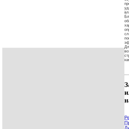
пр
уд
вл
Бл
об
ха
оп
сл
по
эф
Дл
во
ст
ка
З
и
н
Р
П
Д