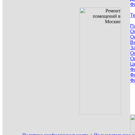
Ф
Т
П
О
О
В
З
О
О
Ц
Ф
Ф
Ф