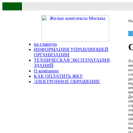
на главную
ИНФОРМАЦИЯ УПРАВЛЯЮЩЕЙ
ОРГАНИЗАЦИИ
ТЕХНИЧЕСКАЯ ЭКСПЛУАТАЦИЯ
Хо
ЗДАНИЙ
ме
и
О компании
сп
КАК ОПЛАТИТЬ ЖКУ
до
ЭЛЕКТРОННОЕ ОБРАЩЕНИЕ
ви
мя
ме
До
об
сп
оп
ка
об
по
вы
ос